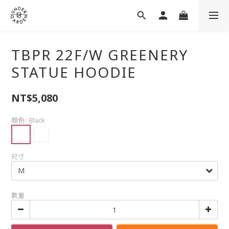
TBPR 22F/W GREENERY
STATUE HOODIE
NT$5,080
顏色
: Black
尺寸
數量