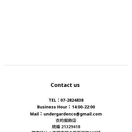
Contact us
TEL：07-2824838
：
Business Hour
14:00-22:00
：
Mail
undergardenco@gmail.com
衣約服飾店
統編 21329418