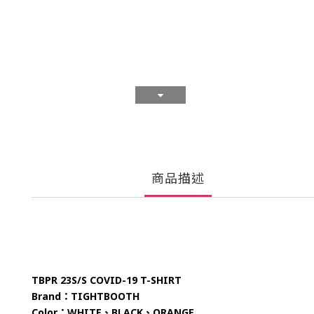
商品描述
TBPR 23S/S COVID-19 T-SHIRT
Brand：TIGHTBOOTH
Color：WHITE、BLACK、ORANGE