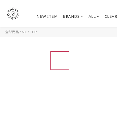
NEW ITEM
BRANDS
ALL
CLEAR
全部商品
/
ALL
/
TOP