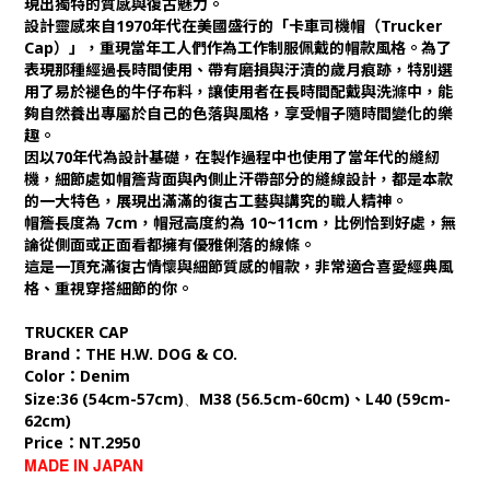
現出獨特的質感與復古魅力。
設計靈感來自1970年代在美國盛行的「卡車司機帽（Trucker
Cap）」，重現當年工人們作為工作制服佩戴的帽款風格。為了
表現那種經過長時間使用、帶有磨損與汙漬的歲月痕跡，特別選
用了易於褪色的牛仔布料，讓使用者在長時間配戴與洗滌中，能
夠自然養出專屬於自己的色落與風格，享受帽子隨時間變化的樂
趣。
因以70年代為設計基礎，在製作過程中也使用了當年代的縫紉
機，細節處如帽簷背面與內側止汗帶部分的縫線設計，都是本款
的一大特色，展現出滿滿的復古工藝與講究的職人精神。
帽簷長度為 7cm，帽冠高度約為 10~11cm，比例恰到好處，無
論從側面或正面看都擁有優雅俐落的線條。
這是一頂充滿復古情懷與細節質感的帽款，非常適合喜愛經典風
格、重視穿搭細節的你。
TRUCKER CAP
Brand：THE H.W. DOG & CO.
Color：Denim
、
Size:
36 (54cm-57cm)
M38 (56.5cm-60cm)、L40 (59cm-
62cm)
Price：NT.2950
MADE IN JAPAN