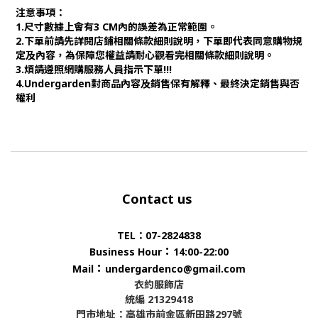
注意事項：
1.尺寸數據上會有3 CM內的誤差為正常範圍。
2.下單前請先詳閱店鋪相關條款細則說明，下單即代表同意購物規
定及內容，為保障您權益請耐心觀看完相關條款細則說明。
3.煩請遵照網購服務人員指示下單!!!
4.Undergarden對商品內容及銷售保有解釋、最終決定銷售與否
權利
Contact us
TEL：07-2824838
：
Business Hour
14:00-22:00
：
Mail
undergardenco@gmail.com
衣約服飾店
統編 21329418
門市地址：高雄市前金區新田路297號