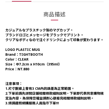
商品描述
カジュアルなプラスチック製のマグカップ。
ブランドロゴとメッセージをブラックでプリント。
クリアなボディなので注ぐドリンクによって印象が変わります。
LOGO PLASTIC MUG
Brand：TIGHTBOOTH
Color：CLEAR
Size：Φ7.2cm x H10cm（395ml）
Price：NT.880
注意事項：
1.尺寸數據上會有3 CM內的誤差為正常範圍。
2.下單前請先詳閱店鋪相關條款細則說明，下單即代表同意購物規
定及內容，為保障您權益請耐心觀看完相關條款細則說明。
3.煩請遵照網購服務人員指示下單!!!