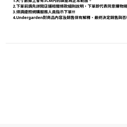
1.尺寸數據上會有3CM內的誤差為正常範圍。
2.下單前請先詳閱店鋪相關條款細則說明，下單即代表同意購物
3.煩請遵照網購服務人員指示下單!!!
4.Undergarden對商品內容及銷售保有解釋、最終決定銷售與