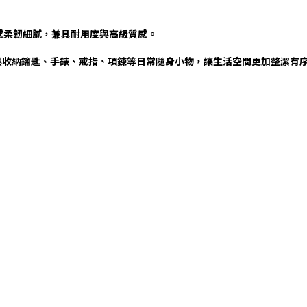
。
，手感柔韌細膩，兼具耐用度與高級質感。
鬆收納鑰匙、手錶、戒指、項鍊等日常隨身小物，讓生活空間更加整潔有