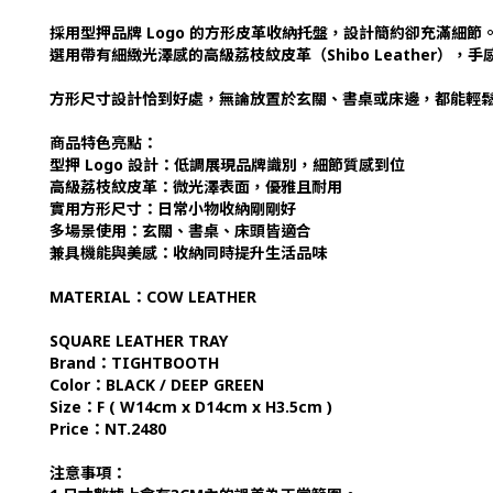
採用型押品牌 Logo 的方形皮革收納托盤，設計簡約卻充滿細節
選用帶有細緻光澤感的高級荔枝紋皮革（Shibo Leather）
方形尺寸設計恰到好處，無論放置於玄關、書桌或床邊，都能輕
商品特色亮點：
型押 Logo 設計：低調展現品牌識別，細節質感到位
高級荔枝紋皮革：微光澤表面，優雅且耐用
實用方形尺寸：日常小物收納剛剛好
多場景使用：玄關、書桌、床頭皆適合
兼具機能與美感：收納同時提升生活品味
MATERIAL：COW LEATHER
SQUARE LEATHER TRAY
Brand：
TIGHTBOOTH
Color：BLACK / DEEP GREEN
Size：F (
W14cm x D14cm x H3.5cm )
Price：NT.2480
注意事項：