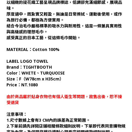
以細緻的提花織工藝呈現品牌標誌，低調卻充滿細節感，展現品
味。
厚度適中，既紮實又輕盈，無論是日常擦拭、運動後使用，或作
為旅行必備，都極為方便實用。
結合今治毛巾嚴格標準的吸水力與耐用性，這是一條兼具實用性
與高級感的理想毛巾。
感受真正的日本工藝，從這條毛巾開始。
MATERIAL：Cotton 100%
LABEL LOGO TOWEL
Brand：TIGHTBOOTH
Color：WHITE、TURQUOISE
Size：F（W78cm x H35cm）
Price：NT.1080
由於商品屬於貼身衣物也有個人衛生等問題，故售出後，恕不接
受退貨
注意事項：
1.尺寸數據上會有3 CM內的誤差為正常範圍。
2.下單前請先詳閱店鋪相關條款細則說明，下單即代表同意購物規
定及內容，為保障您權益請耐心觀看完相關條款細則說明。