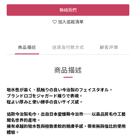
聯絡我們
加入追蹤清單
商品描述
送貨及付款方式
顧客評價
商品描述
吸水性が高く、肌触りの良い今治製のフェイスタオル。
ブランドロゴをジャガード織りで表現。
程よい厚みと使い勝手の良いサイズ感。
這款今治製毛巾，出自日本愛媛縣今治市──以高品質毛巾工藝
聞名世界的產地。
擁有卓越的吸水性與極致柔軟的親膚手感，帶來無與倫比的使用
體驗。