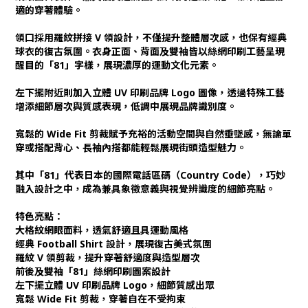
適的穿著體驗。
領口採用羅紋拼接 V 領設計，不僅提升整體層次感，也保有經典
球衣的復古氛圍。衣身正面、背面及雙袖皆以絲網印刷工藝呈現
醒目的「81」字樣，展現濃厚的運動文化元素。
左下擺附近則加入立體 UV 印刷品牌 Logo 圖像，透過特殊工藝
增添細節層次與質感表現，低調中展現品牌識別度。
寬鬆的 Wide Fit 剪裁賦予充裕的活動空間與自然垂墜感，無論單
穿或搭配背心、長袖內搭都能輕鬆展現街頭造型魅力。
其中「81」代表日本的國際電話區碼（Country Code），巧妙
融入設計之中，成為兼具象徵意義與視覺辨識度的細節亮點。
特色亮點：
大格紋網眼面料，透氣舒適且具運動風格
經典 Football Shirt 設計，展現復古美式氛圍
羅紋 V 領剪裁，提升穿著舒適度與造型層次
前後及雙袖「81」絲網印刷圖案設計
左下擺立體 UV 印刷品牌 Logo，細節質感出眾
寬鬆 Wide Fit 剪裁，穿著自在不受拘束