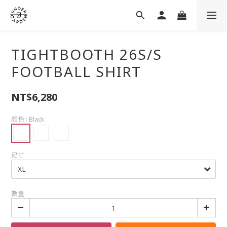
TIGHTBOOTH 26S/S
FOOTBALL SHIRT
NT$6,280
顏色
: Black
尺寸
數量