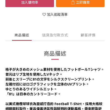
加入購物車
立即購買
加入追蹤清單
商品描述
送貨及付款方式
顧客評價
商品描述
格子が大きめのメッシュ素材を使用したフットボールTシャツ。
首元はリブ生地を使用したVネック。
前後とスリーブに81の文字をシルクスクリーンプリント。
左裾付近にはロゴグラフィックを立体のUVプリント。
ゆとりのあるワイドシルエット。
「81」は日本のカントリーコード。
以美式橄欖球球衣為靈感打造的 Football T-Shirt，採用大格紋
網眼面料製作，兼具優異透氣性與鮮明的運動風格，帶來輕盈舒