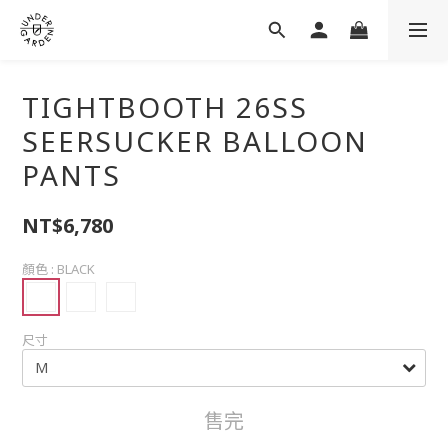
TIGHTBOOTH 26SS
SEERSUCKER BALLOON
PANTS
NT$6,780
顏色
: BLACK
尺寸
售完