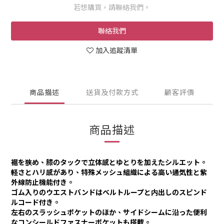
若想購買，請聯絡我們。
聯絡我們
加入追蹤清單
商品描述
送貨及付款方式
顧客評價
商品描述
裾を狭め、膝のタックで立体感とゆとりを加えたシルエット。
軽さとハリ感があり、特殊メッシュ組織による高い通気性と紫
外線防止機能付き。
ゴム入りのウエストバンドはベルトループと内出しのスピンド
ルコード付き。
左右のスラッシュポケットのほか、サイドシームに沿った便利
なコンシールドファスナーポケットも搭載。