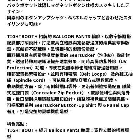
バックポケットは隠しマグネットボタン仕様のスッキリしたデ
ザイン。
同素材のボタンアップシャツ、6パネルキャップと合わせたスタ
イリングも可能。
TIGHTBOOTH 招牌的 BALLOON PANTS 輪廓，以收窄褲腳搭
配膝部打褶設計，打造兼具立體感與寬鬆舒適度的經典氣球褲版
型。寬鬆卻不顯臃腫，呈現獨特的街頭份量感。
面料採用具有輕量與挺度兼備的 Seersucker（泡泡紗）機能材
質，透過特殊網眼織法提升透氣效果，同時具備防紫外線（UV
Protection）功能，即使在炎熱季節也能維持舒適著用感。
腰部配置鬆緊帶設計，並附有腰帶環（Belt Loops） 及內藏式抽
繩（Spindle Cord），可依需求調整穿著方式與鬆緊度。
收納機能方面，除了兩側斜插口袋外，更沿著側邊接縫配置 隱藏
式拉鍊口袋（Concealed Zip Pocket），兼顧便利性與俐落外
觀。後口袋則採用隱藏磁吸釦設計，讓整體視覺更加簡潔完整。
可搭配同系列 Seersucker Button-Up Shirt 與 6 Panel Cap
著用，打造完整的夏季機能造型。
特色亮點 :
TIGHTBOOTH 經典 Balloon Pants 輪廓：寬鬆立體的招牌版
型