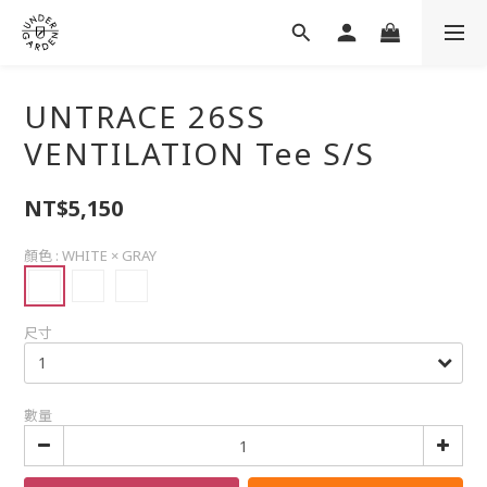
UNTRACE 26SS
VENTILATION Tee S/S
NT$5,150
顏色
: WHITE × GRAY
尺寸
數量