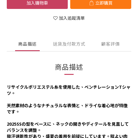
加入購物車
立即購買
加入追蹤清單
商品描述
送貨及付款方式
顧客評價
商品描述
リサイクルポリエステル糸を使用した、ベンチレーションTシャ
ツ。
天然素材のようなナチュラルな表情と、ドライな着心地が特徴
です。
2025SSの型をベースに、ネックの開きやディテールを見直して
バランスを調整。
吸汗速乾性があり、盛夏の着用を前提にしています。程よい肉