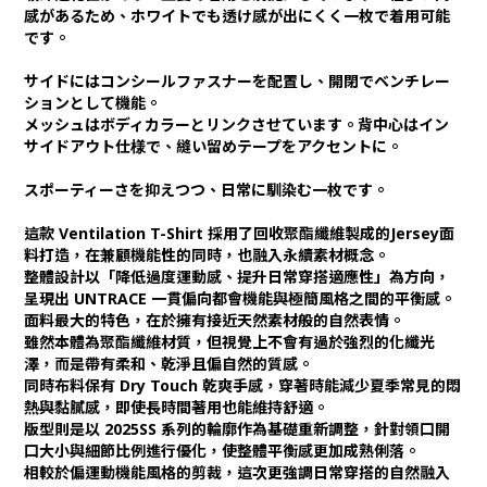
感があるため、ホワイトでも透け感が出にくく一枚で着用可能
です。
サイドにはコンシールファスナーを配置し、開閉でベンチレー
ションとして機能。
メッシュはボディカラーとリンクさせています。背中心はイン
サイドアウト仕様で、縫い留めテープをアクセントに。
スポーティーさを抑えつつ、日常に馴染む一枚です。
這款 Ventilation T-Shirt 採用了回收聚酯纖維製成的Jersey面
料打造，在兼顧機能性的同時，也融入永續素材概念。
整體設計以「降低過度運動感、提升日常穿搭適應性」為方向，
呈現出 UNTRACE 一貫偏向都會機能與極簡風格之間的平衡感。
面料最大的特色，在於擁有接近天然素材般的自然表情。
雖然本體為聚酯纖維材質，但視覺上不會有過於強烈的化纖光
澤，而是帶有柔和、乾淨且偏自然的質感。
同時布料保有 Dry Touch 乾爽手感，穿著時能減少夏季常見的悶
熱與黏膩感，即使長時間著用也能維持舒適。
版型則是以 2025SS 系列的輪廓作為基礎重新調整，針對領口開
口大小與細節比例進行優化，使整體平衡感更加成熟俐落。
相較於偏運動機能風格的剪裁，這次更強調日常穿搭的自然融入