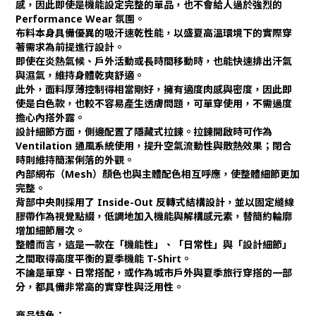
感，因此即使是機能設定完整的單品，也不會給人過於強烈的
Performance Wear 氛圍。
布料本身具備優異的吸汗速乾性能，以盛夏高溫環境下的實際穿
著需求為前提進行設計。
即使在炎熱氣候、戶外活動或長時間移動時，也能快速排出汗氣
與濕氣，維持身體乾爽舒適。
此外，面料厚薄控制得相當剛好，擁有適度肉感與密度，因此即
使是白色款，也較不容易產生透膚問題，可單穿使用，不需過度
擔心內搭外露。
設計細節方面，側邊配置了隱藏式拉鍊。拉鍊開啟時可作為
Ventilation 通風系統使用，提升空氣流動性與散熱效果；閉合
時則維持簡潔俐落的外觀。
內部網布（Mesh）顏色也與主體配色相互呼應，使整體細節更加
完整。
背部中央則採用了 Inside-Out 反轉式結構設計，並以固定縫線
膠帶作為視覺點綴，低調地加入機能與解構感元素，替簡約輪廓
增加細節層次。
整體而言，這是一款在「機能性」、「日常性」與「設計細節」
之間取得高度平衡的夏季機能 T-Shirt。
不論是單穿、日常搭配，或作為城市戶外與夏季旅行穿搭的一部
分，都具備非常高的實穿性與泛用性。
商品特色：