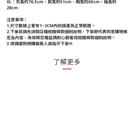
XL：衣長約76.5cm、肩寬約51cm、胸寬約63cm、袖長約
28cm
注意事項：
1.尺寸數據上會有1~2CM內的誤差為正常範圍。
2.下單前請先詳閱店鋪相關條款細則說明，下單即代表同意購物規
定及內容，為保障您權益請耐心觀看完相關條款細則說明。
3.煩請遵照網購服務人員指示下單!!!
了解更多