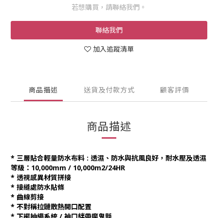
若想購買，請聯絡我們。
聯絡我們
加入追蹤清單
商品描述
送貨及付款方式
顧客評價
商品描述
* 三層貼合輕量防水布料 : 透濕、防水與抗風良好，耐水壓及透濕
等級：10,000mm / 10,000m2/24HR
* 透視感異材質拼接
* 接縫處防水貼條
* 曲線剪接
* 不對稱拉鏈散熱開口配置
* 下襬抽繩系統 / 袖口絆帶魔鬼氈