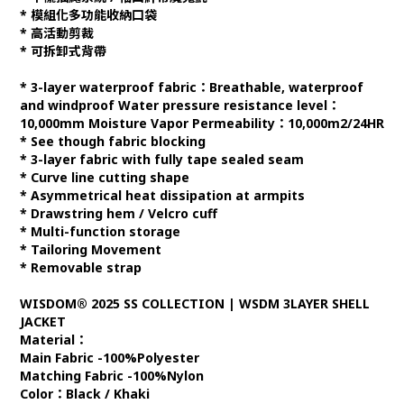
* 模組化多功能收納口袋
* 高活動剪裁
* 可拆卸式背帶
* 3-layer waterproof fabric：Breathable, waterproof
and windproof Water pressure resistance level：
10,000mm Moisture Vapor Permeability：10,000m2/24HR
* See though fabric blocking
* 3-layer fabric with fully tape sealed seam
* Curve line cutting shape
* Asymmetrical heat dissipation at armpits
* Drawstring hem / Velcro cuff
* Multi-function storage
* Tailoring Movement
* Removable strap
WISDOM® 2025 SS COLLECTION | WSDM 3LAYER SHELL
JACKET
Material：
Main Fabric -100%Polyester
Matching Fabric -100%Nylon
Color：Black / Khaki