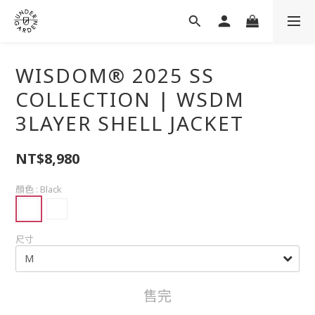
WISDOM® 2025 SS
COLLECTION | WSDM
3LAYER SHELL JACKET
NT$8,980
顏色
: Black
尺寸
售完