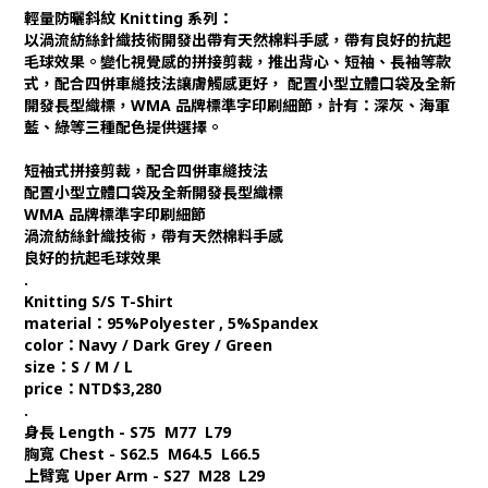
輕量防曬斜紋 Knitting 系列：
以渦流紡絲針織技術開發出帶有天然棉料手感，帶有良好的抗起
毛球效果。變化視覺感的拼接剪裁，推出背心、短袖、長袖等款
式，配合四併車縫技法讓膚觸感更好， 配置小型立體口袋及全新
開發長型織標，WMA 品牌標準字印刷細節，計有：深灰、海軍
藍、綠等三種配色提供選擇。
短袖式拼接剪裁，配合四併車縫技法
配置小型立體口袋及全新開發長型織標
WMA 品牌標準字印刷細節
渦流紡絲針織技術，帶有天然棉料手感
良好的抗起毛球效果
.
Knitting S/S T-Shirt
material：95%Polyester , 5%Spandex
color：Navy / Dark Grey / Green
size：S / M / L
price：NTD$3,280
.
身長 Length - S75 M77 L79
胸寬 Chest - S62.5 M64.5 L66.5
上臂寬 Uper Arm - S27 M28 L29