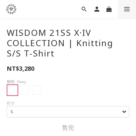
WISDOM 21SS X·IV
COLLECTION | Knitting
S/S T-Shirt
NT$3,280
顏色
: Navy
尺寸
售完