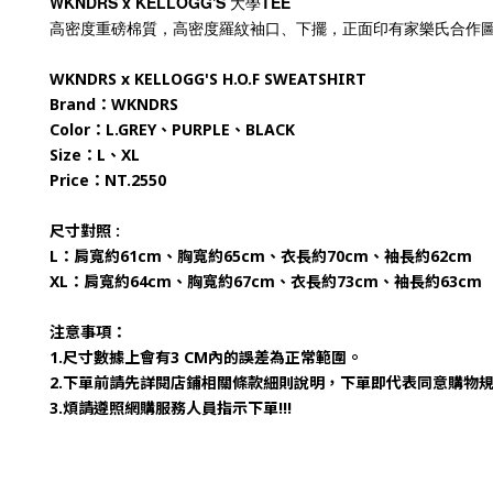
WKNDRS x KELLOGG'S 大學TEE
高密度重磅棉質，高密度羅紋袖口、下擺，正面印有家樂氏合作
WKNDRS x KELLOGG'S H.O.F SWEATSHIRT
Brand：WKNDRS
Color：L.GREY、PURPLE、BLACK
Size：L、XL
Price：NT.2550
尺寸對照 :
L：肩寬約61cm、胸寬約65cm、衣長約70cm、袖長約62cm
XL：肩寬約64cm、胸寬約67cm、衣長約73cm、袖長約63cm
注意事項：
1.尺寸數據上會有3 CM內的誤差為正常範圍。
2.下單前請先詳閱店鋪相關條款細則說明，下單即代表同意購物
3.煩請遵照網購服務人員指示下單!!!