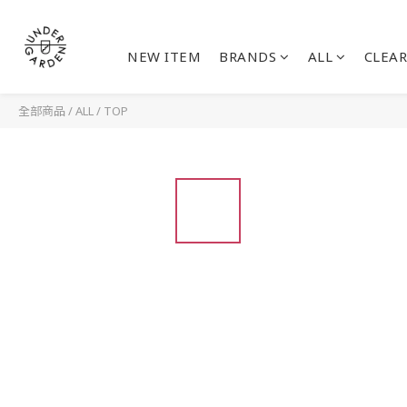
NEW ITEM
BRANDS
ALL
CLEAR
全部商品
/
ALL
/
TOP