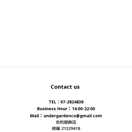
Contact us
TEL：07-2824838
：
Business Hour
14:00-22:00
：
Mail
undergardenco@gmail.com
衣約服飾店
統編 21329418