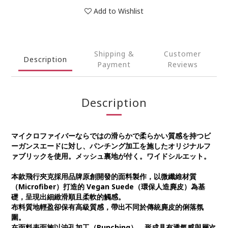
Add to Wishlist
Shipping &
Customer
Description
Payment
Reviews
Description
マイクロファイバーならではの滑らかで柔らかい質感を持つビ
ーガンスエードに対し、パンチング加工を施したオリジナルフ
ァブリックを使用。メッシュ裏地が付く。ワイドシルエット。
本款飛行夾克採用品牌原創開發的面料製作，以微纖維材質
（Microfiber）打造的 Vegan Suede（環保人造麂皮）為基
礎，呈現出細緻滑順且柔軟的觸感。
布料質地輕盈卻保有高級質感，帶出不同於傳統麂皮的俐落氛
圍。
在面料表面施以沖孔加工（Punching），形成具有透氣感與層次