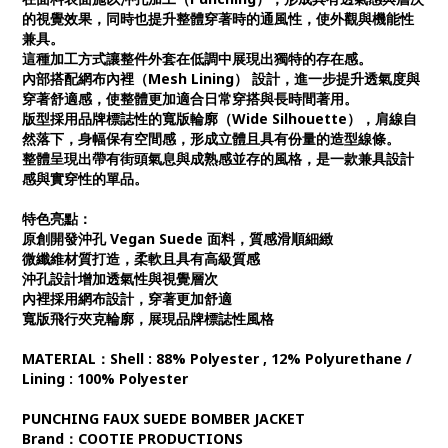
的視覺效果，同時也提升整體穿著時的通風性，使外觀與機能性
兼具。
這種加工方式讓整件外套在低調中展現出獨特的存在感。
內部搭配網布內裡（Mesh Lining） 設計，進一步提升透氣度與
穿著舒適感，使整體更加適合日常穿搭與長時間著用。
版型採用品牌標誌性的寬版輪廓（Wide Silhouette），肩線自
然落下，身幅保有空間感，形成立體且具有份量的造型線條。
整體呈現出帶有街頭氣息與成熟感並存的風格，是一款兼具設計
感與實穿性的單品。
特色亮點：
原創開發沖孔 Vegan Suede 面料，質感滑順細緻
微纖維材質打造，柔軟且具有高級質感
沖孔設計增加透氣性與視覺層次
內裡採用網布設計，穿著更加舒適
寬版飛行夾克輪廓，展現品牌標誌性風格
MATERIAL：Shell : 88% Polyester , 12% Polyurethane /
Lining : 100% Polyester
PUNCHING FAUX SUEDE BOMBER JACKET
Brand：COOTIE PRODUCTIONS