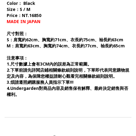
Color： Black
Size：S / M
Price：NT.16850
MADE IN JAPAN
尺寸對照：
S：肩寬約62cm、胸寬約71cm、衣長約75cm、袖長約63cm
M：肩寬約63cm、胸寬約74cm、衣長約77cm、袖長約65cm
注意事項：
1.尺寸數據上會有3CM內的誤差為正常範圍。
2.下單前請先詳閱店鋪相關條款細則說明，下單即代表同意購物規
定及內容，為保障您權益請耐心觀看完相關條款細則說明。
3.煩請遵照網購服務人員指示下單!!!
4.Undergarden對商品內容及銷售保有解釋、最終決定銷售與否
權利。