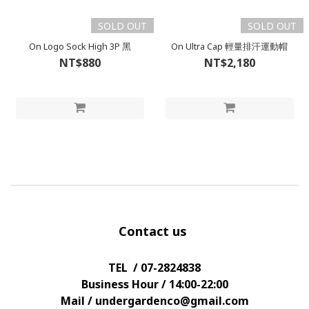
SOLD OUT
SOLD OUT
On Logo Sock High 3P 黑
On Ultra Cap 輕量排汗運動帽
NT$880
NT$2,180
Contact us
TEL / 07-2824838
Business Hour / 14:00-22:00
Mail / undergardenco@gmail.com