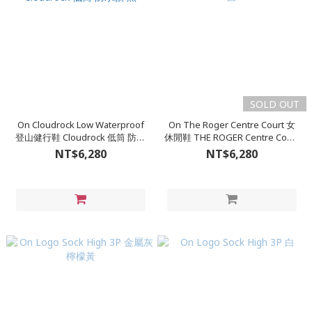
SOLD OUT
On Cloudrock Low Waterproof
On The Roger Centre Court 女
登山健行鞋 Cloudrock 低筒 防水
休閒鞋 THE ROGER Centre Court
款 黑
白
NT$6,280
NT$6,280