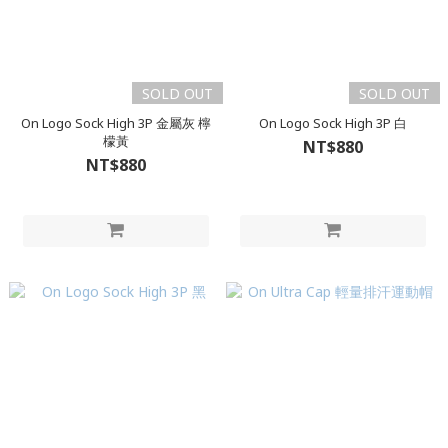
SOLD OUT
SOLD OUT
On Logo Sock High 3P 金屬灰 檸
On Logo Sock High 3P 白
檬黃
NT$880
NT$880