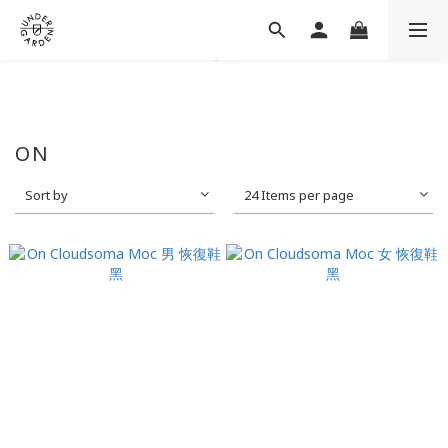
ON
Sort by
24 Items per page