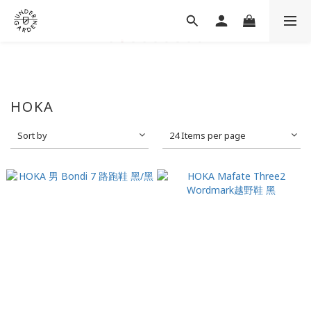
HOKA
Sort by
24 Items per page