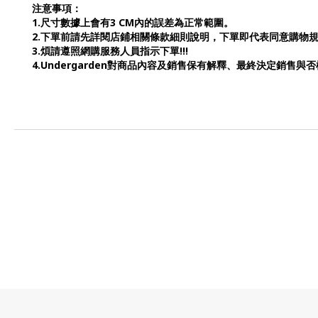
注意事項：
1.尺寸數據上會有3 CM內的誤差為正常範圍。
2.下單前請先詳閱店鋪相關條款細則說明，下單即代表同意購物
3.煩請遵照網購服務人員指示下單!!!
4.Undergarden對商品內容及銷售保有解釋、最終決定銷售與