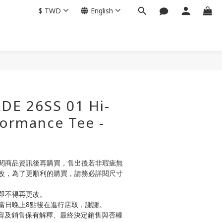
$
TWD
English
BUY NOW
E 26SS 01 Hi-
formance Tee -
閱商品資訊後再購買，售出後若非瑕疵無
改，為了更順利的購買，請務必詳閱尺寸
即不得再更改。
當日晚上8點後在進行店取，謝謝。
商品內容及銷售保有解釋、最終決定銷售與否權