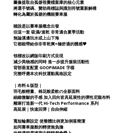
圖像提取自孤僻視覺檔案庫的核心元素
將選手號碼、贊助商標誌與識別符號重新解構
轉化為屬於孤僻的機能賽車服
雖說是以賽車服概念出發
但這一套 吸濕/速乾 非常適合夏季活動
無論溪邊玩水或上山下海
它都能帶給你非常乾爽+極舒適的體感🧡
領標改以網版印刷方式呈現
減少異物感的同時 進一步提升服裝活動性
背部垂直配置 GOOPiMADE 字樣
完整呼應本次科技運動風格設定
｜布料＆版型｜
羽毛般輕量、棉花般柔軟の全新面料
細緻微皺的手感 加入四向皆具延展性的彈性尼龍布料
雕琢打造新一代 Hi-Tech Performance 系列
高延展｜快速回彈｜自由伸縮
寬短輪廓設定 使整體比例更加俐落簡潔
如同賽車服般的輕便無負擔
此舒適程度連家中貓貓都會愛上