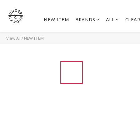
NEW ITEM
BRANDS
ALL
CLEAR
View All
/
NEW ITEM