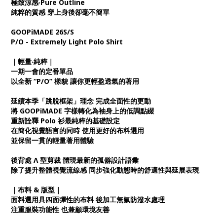
極致涼感‧Pure Outline
純粹的質感 穿上身後卻毫不簡單
GOOPiMADE 26S/S
P/O - Extremely Light Polo Shirt
｜輕量‧純粹｜
一期一會的定番單品
以全新 “P/O” 樣貌 讓你更輕盈透氣的著用
延續本季「跳脫框架」理念 完成全面性的更動
將 GOOPiMADE 字樣轉化為袖身上的低調點綴
重新詮釋 Polo 衫最純粹的基礎設定
在簡化視覺語言的同時 使用更好的布料選用
並保留一貫的輕量著用體驗
後背處 Ʌ 型剪裁 體現最新的孤僻設計語彙
除了提升整體視覺流線感 同步強化動態時的舒適性與延展表現
｜布料 & 版型｜
面料選用具四面彈性的布料 後加工無氟防潑水處理
注重服裝功能性 也兼顧環境友善