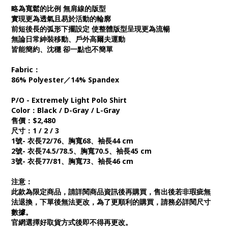
略為寬鬆的比例 無肩線的版型
實現更為透氣且易於活動的輪廓
前短後長的弧形下擺設定 使整體版型呈現更為流暢
無論日常紳裝移動、戶外高爾夫運動
皆能簡約、沈穩 卻一點也不簡單
Fabric：
86% Polyester／14% Spandex
P/O - Extremely Light Polo Shirt
Color：Black / D-Gray / L-Gray
售價：$2,480
尺寸：1 / 2 / 3
1號- 衣長72/76、胸寬68、袖長44 cm
2號- 衣長74.5/78.5、胸寬70.5、袖長45 cm
3號- 衣長77/81、胸寬73、袖長46 cm
注意：
此款為限定商品，請詳閱商品資訊後再購買，售出後若非瑕疵無
法退換，下單後無法更改，為了更順利的購買，請務必詳閱尺寸
數據。
官網選擇好取貨方式後即不得再更改。