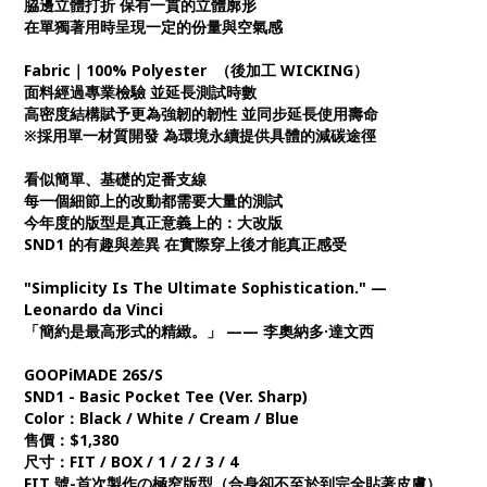
脇邊立體打折 保有一貫的立體廓形
在單獨著用時呈現一定的份量與空氣感
Fabric｜100% Polyester （後加工 WICKING）
面料經過專業檢驗 並延長測試時數
高密度結構賦予更為強韌的韌性 並同步延長使用壽命
※採用單一材質開發 為環境永續提供具體的減碳途徑
看似簡單、基礎的定番支線
每一個細節上的改動都需要大量的測試
今年度的版型是真正意義上的：大改版
SND1 的有趣與差異 在實際穿上後才能真正感受
"Simplicity Is The Ultimate Sophistication." —
Leonardo da Vinci
「簡約是最高形式的精緻。」 —— 李奧納多·達文西
GOOPiMADE 26S/S
SND1 - Basic Pocket Tee (Ver. Sharp)
Color：Black / White / Cream / Blue
售價：$1,380
尺寸：FIT / BOX / 1 / 2 / 3 / 4
FIT 號-首次製作の極窄版型（合身卻不至於到完全貼著皮膚）