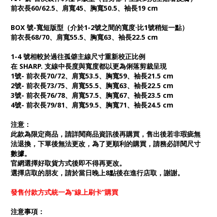
前衣長60/62.5、肩寬45、胸寬50.5、袖長19 cm
BOX 號-寬短版型（介於1-2號之間的寬度·比1號稍短一點）
前衣長68/70、肩寬55.5、胸寬63、袖長22.5 cm
1-4 號相較於過往孤僻主線尺寸重新校正比例
在 SHARP. 支線中長度與寬度都以更為俐落剪裁呈現
1號- 前衣長70/72、肩寬53.5、胸寬59、袖長21.5 cm
2號- 前衣長73/75、肩寬55.5、胸寬63、袖長22.5 cm
3號- 前衣長76/78、肩寬57.5、胸寬67、袖長23.5 cm
4號- 前衣長79/81、肩寬59.5、胸寬71、袖長24.5 cm
注意：
此款為限定商品，請詳閱商品資訊後再購買，售出後若非瑕疵無
法退換，下單後無法更改，為了更順利的購買，請務必詳閱尺寸
數據。
官網選擇好取貨方式後即不得再更改。
選擇店取的朋友，請於當日晚上8點後在進行店取，謝謝。
發售付款方式統一為“線上刷卡”購買
注意事項：