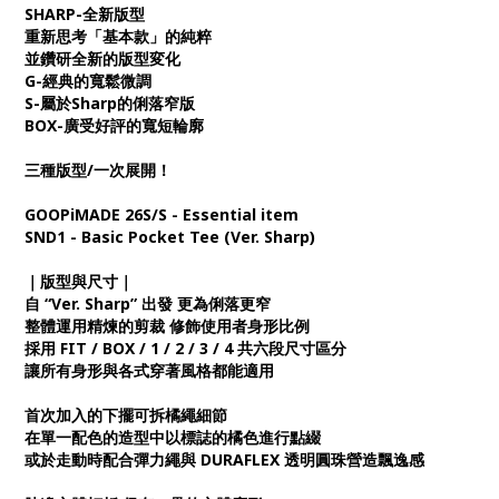
SHARP-全新版型
重新思考「基本款」的純粹
並鑽研全新的版型変化
G-經典的寬鬆微調
S-屬於Sharp的俐落窄版
BOX-廣受好評的寬短輪廓
三種版型/一次展開！
GOOPiMADE 26S/S - Essential item
SND1 - Basic Pocket Tee (Ver. Sharp)
｜版型與尺寸｜
自 “Ver. Sharp” 出發 更為俐落更窄
整體運用精煉的剪裁 修飾使用者身形比例
採用 FIT / BOX / 1 / 2 / 3 / 4 共六段尺寸區分
讓所有身形與各式穿著風格都能適用
首次加入的下擺可拆橘繩細節
在單一配色的造型中以標誌的橘色進行點綴
或於走動時配合彈力繩與 DURAFLEX 透明圓珠營造飄逸感