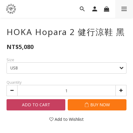
HOKA Hopara 2 健行涼鞋 黑
NT$5,080
Size
Quantity
ADD TO CART
BUY NOW
Add to Wishlist