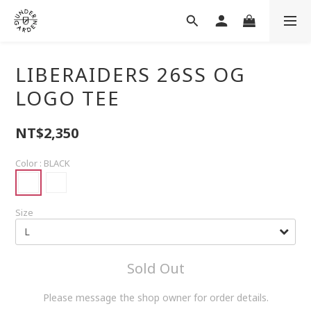
LIBERAIDERS 26SS OG
LOGO TEE
NT$2,350
Color
: BLACK
Size
Sold Out
Please message the shop owner for order details.