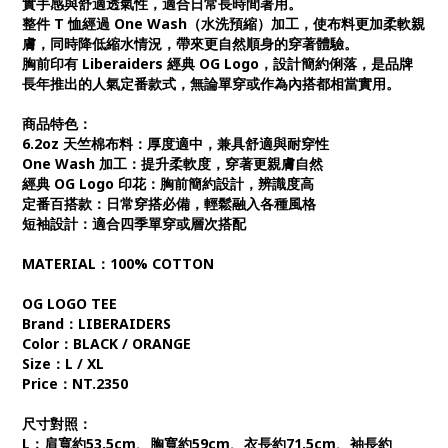
實手感與舒適透氣性，適合日常長時間著用。
整件 T 恤經過 One Wash（水洗預縮）加工，使布料更加柔軟親
膚，同時降低縮水情況，帶來更自然順身的穿著體驗。
胸前印有 Liberaiders 經典 OG Logo，設計簡約俐落，是品牌
長年推出的人氣定番款式，無論單穿或作為內搭都相當實用。
商品特色：
6.2oz 天竺棉布料：厚度適中，兼具舒適與耐穿性
One Wash 加工：提升柔軟度，穿著更親膚自然
經典 OG Logo 印花：胸前簡約設計，辨識度高
定番百搭款：日常穿搭必備，輕鬆融入各種風格
短袖設計：適合四季單穿或層次搭配
MATERIAL：100% COTTON
OG LOGO TEE
Brand：LIBERAIDERS
Color：BLACK / ORANGE
Size：L / XL
Price：NT.2350
尺寸對照：
L：肩寬約53.5cm、胸寬約59cm、衣長約71.5cm、袖長約