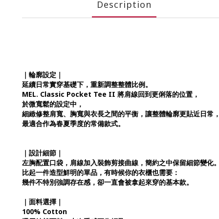
Description
｜輪廓設定｜
延續日常實穿基礎下，重新調整整體比例。
MEL. Classic Pocket Tee II 將肩線回到更俐落的位置，
於微寬鬆的設定中，
細緻修整肩寬、胸寬與衣長之間的平衡，
讓整體輪廓更貼近日常
最適合作為春夏季度的常備款式。
｜設計細節｜
左胸配置口袋，
肩線加入裝飾剪接曲線，
簡約之中保留細節變化
比起一件造型鮮明的單品，
有時候你的衣櫃也需要：
幾件不特別強調存在感，卻一直會被拿起來穿的基本款。
｜面料選擇｜
100% Cotton