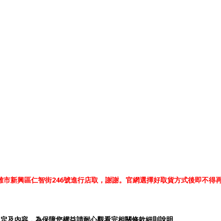
-高雄市新興區仁智街246號進行店取，謝謝。官網選擇好取貨方式後即不得
規定及內容，為保障您權益請耐心觀看完相關條款細則說明。