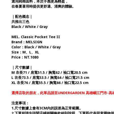
選用純棉面料，本次手感更為輕盈，
在春夏著用時提供更舒適、清爽的體驗。
｜配色概念｜
共推出三色
Black / White / Gray
MEL. Classic Pocket Tee II
Brand：MELSIGN
Color：Black / White / Gray
Size：M、L、XL
Price：NT.1080
｜尺寸數據｜
M 衣長71 / 肩寬51.5 / 胸寬62 / 袖口寬20.5 cm
L 衣長73.5 / 肩寬53.5 / 胸寬64 / 袖口寬21.5 cm
XL 衣長76 / 肩寬55.5 / 胸寬66 / 袖口寬22.5 cm
選擇店取的朋友，此單品請至UNDERGARDEN 高雄崛江門市
注意事項：
1.尺寸數據上會有3CM內的誤差為正常範圍。
2.下單前請先詳閱店鋪相關條款細則說明，下單即代表同意購物