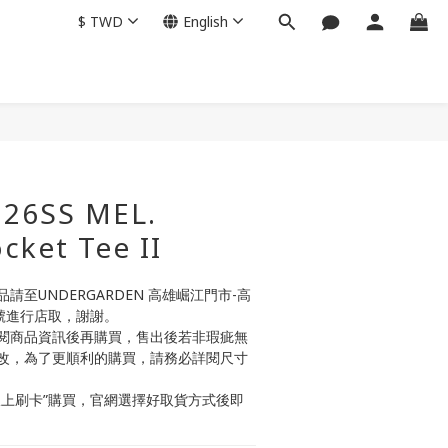
$
TWD
English
BUY NOW
26SS MEL.
ocket Tee II
至UNDERGARDEN 高雄崛江門市-高
號進行店取，謝謝。
閱商品資訊後再購買，售出後若非瑕疵無
改，為了更順利的購買，請務必詳閱尺寸
線上刷卡”購買，官網選擇好取貨方式後即