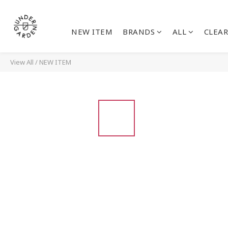
NEW ITEM
BRANDS
ALL
CLEAR
View All
/
NEW ITEM