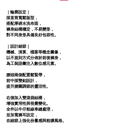
｜輪廓設定｜
採直筒寬鬆版型，
搭配厚磅水洗布面，
褲身結構穩定，不易變形，
對不同身形具備良好包容性。
｜設計細節｜
機械、演算、檔案等概念圖像，
以不規則方式分佈於前後褲身，
為工裝語彙注入數位感元素。
腰頭兩側配置鬆緊帶，
前中採雙釦設計，
提升腰圍調節的靈活性。
右側加入雙滾袋結構，
增強實用性與視覺變化。
全件以牛仔粗線車縫處理，
並加寬褲耳設定，
在細節上強化份量感與粗獷風格。