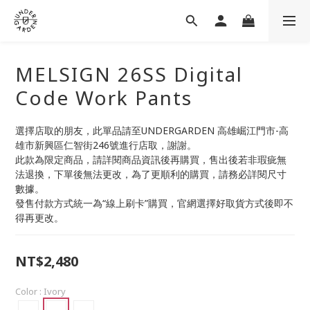
MELSIGN 26SS Digital
Code Work Pants
選擇店取的朋友，此單品請至UNDERGARDEN 高雄崛江門市-高
雄市新興區仁智街246號進行店取，謝謝。
此款為限定商品，請詳閱商品資訊後再購買，售出後若非瑕疵無
法退換，下單後無法更改，為了更順利的購買，請務必詳閱尺寸
數據。
發售付款方式統一為“線上刷卡”購買，官網選擇好取貨方式後即不
得再更改。
NT$2,480
Color
: Ivory