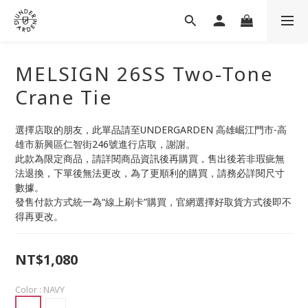
MELSIGN 26SS Two-Tone
Crane Tie
選擇店取的朋友，此單品請至UNDERGARDEN 高雄崛江門市-高
雄市新興區仁智街246號進行店取，謝謝。
此款為限定商品，請詳閱商品資訊後再購買，售出後若非瑕疵無
法退換，下單後無法更改，為了更順利的購買，請務必詳閱尺寸
數據。
發售付款方式統一為“線上刷卡”購買，官網選擇好取貨方式後即不
得再更改。
NT$1,080
Color
: NAVY