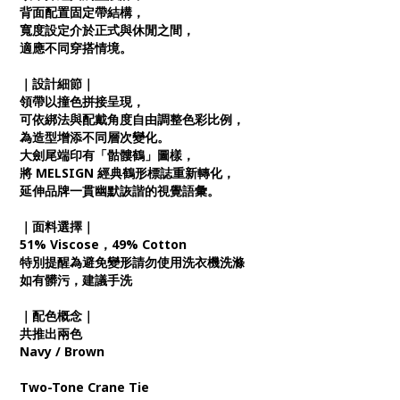
背面配置固定帶結構，
寬度設定介於正式與休閒之間，
適應不同穿搭情境。
｜設計細節｜
領帶以撞色拼接呈現，
可依綁法與配戴角度自由調整色彩比例，
為造型增添不同層次變化。
大劍尾端印有「骷髏鶴」圖樣，
將 MELSIGN 經典鶴形標誌重新轉化，
延伸品牌一貫幽默詼諧的視覺語彙。
｜面料選擇｜
51% Viscose，49% Cotton
特別提醒為避免變形請勿使用洗衣機洗滌
如有髒污，建議手洗
｜配色概念｜
共推出兩色
Navy / Brown
Two-Tone Crane Tie