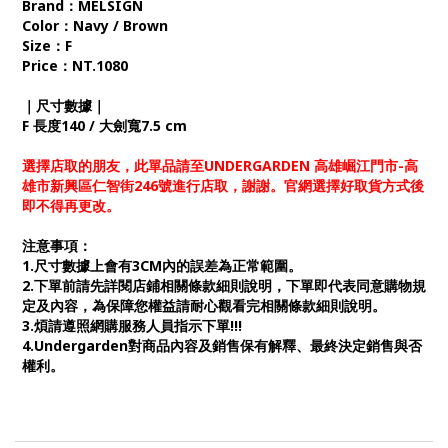
Brand：MELSIGN
Color：Navy / Brown
Size：F
Price：NT.1080
｜尺寸數據｜
F 長度140 / 大劍寬7.5 cm
選擇店取的朋友，此單品請至UNDERGARDEN 高雄崛江門市-高
雄市新興區仁智街246號進行店取，謝謝。官網選擇好取貨方式後
即不得再更改。
注意事項：
1.尺寸數據上會有3CM內的誤差為正常範圍。
2.下單前請先詳閱店鋪相關條款細則說明，下單即代表同意購物規
定及內容，為保障您權益請耐心觀看完相關條款細則說明。
3.煩請遵照網購服務人員指示下單!!!
4.Undergarden對商品內容及銷售保有解釋、最終決定銷售與否
權利。