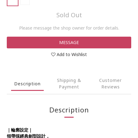
Sold Out
Please message the shop owner for order details.
MESSAGE
Add to Wishlist
Shipping &
Customer
Description
Payment
Reviews
Description
｜輪廓設定｜
領帶採經典劍型設計，