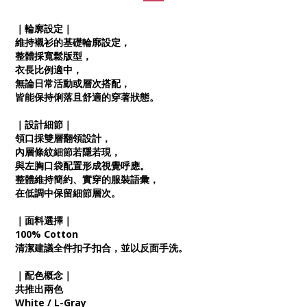
｜輪廓設定｜
維持襯衫的基礎輪廓設定，
整體採寬鬆版型，
衣長比例適中，
無論日常活動或層次搭配，
皆能保持俐落且舒適的穿著狀態。
｜設計細節｜
領口採雙層翻領設計，
內層條紋細節若隱若現，
與左胸口袋配置形成視覺呼應。
整體維持簡約、實穿的服裝語彙，
在低調中保留細節層次。
｜面料選擇｜
100% Cotton
清潔建議全件扣子扣合，並以反面手洗。
｜配色概念｜
共推出兩色
White / L-Gray