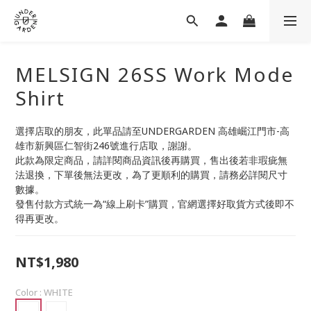
MELSIGN 26SS Work Mode
Shirt
選擇店取的朋友，此單品請至UNDERGARDEN 高雄崛江門市-高
雄市新興區仁智街246號進行店取，謝謝。
此款為限定商品，請詳閱商品資訊後再購買，售出後若非瑕疵無
法退換，下單後無法更改，為了更順利的購買，請務必詳閱尺寸
數據。
發售付款方式統一為“線上刷卡”購買，官網選擇好取貨方式後即不
得再更改。
NT$1,980
Color
: WHITE