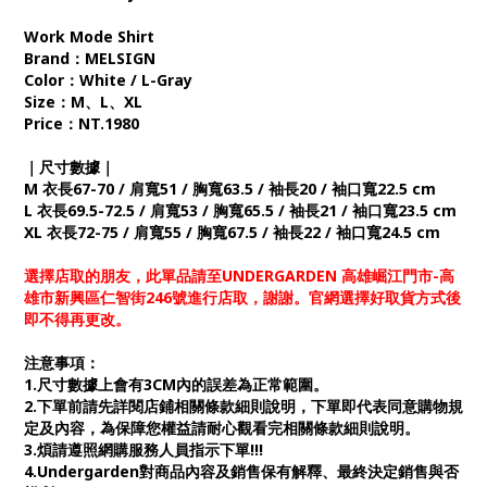
Work Mode Shirt
Brand：MELSIGN
Color：White / L-Gray
Size：M、L、XL
Price：NT.1980
｜尺寸數據｜
M 衣長67-70 / 肩寬51 / 胸寬63.5 / 袖長20 / 袖口寬22.5 cm
L 衣長69.5-72.5 / 肩寬53 / 胸寬65.5 / 袖長21 / 袖口寬23.5 cm
XL 衣長72-75 / 肩寬55 / 胸寬67.5 / 袖長22 / 袖口寬24.5 cm
選擇店取的朋友，此單品請至UNDERGARDEN 高雄崛江門市-高
雄市新興區仁智街246號進行店取，謝謝。官網選擇好取貨方式後
即不得再更改。
注意事項：
1.尺寸數據上會有3CM內的誤差為正常範圍。
2.下單前請先詳閱店鋪相關條款細則說明，下單即代表同意購物規
定及內容，為保障您權益請耐心觀看完相關條款細則說明。
3.煩請遵照網購服務人員指示下單!!!
4.Undergarden對商品內容及銷售保有解釋、最終決定銷售與否