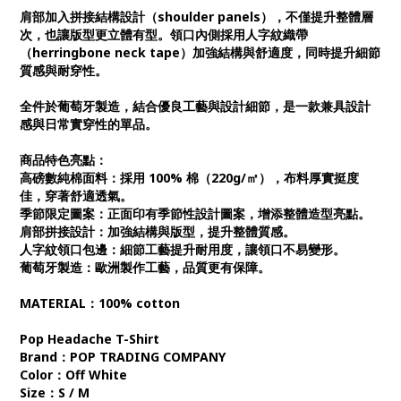
肩部加入拼接結構設計（shoulder panels），不僅提升整體層
次，也讓版型更立體有型。領口內側採用人字紋織帶
（herringbone neck tape）加強結構與舒適度，同時提升細節
質感與耐穿性。
全件於葡萄牙製造，結合優良工藝與設計細節，是一款兼具設計
感與日常實穿性的單品。
商品特色亮點：
高磅數純棉面料：採用 100% 棉（220g/㎡），布料厚實挺度
佳，穿著舒適透氣。
季節限定圖案：正面印有季節性設計圖案，增添整體造型亮點。
肩部拼接設計：加強結構與版型，提升整體質感。
人字紋領口包邊：細節工藝提升耐用度，讓領口不易變形。
葡萄牙製造：歐洲製作工藝，品質更有保障。
MATERIAL：100% cotton
Pop Headache T-Shirt
Brand：POP TRADING COMPANY
Color：Off White
Size：S / M