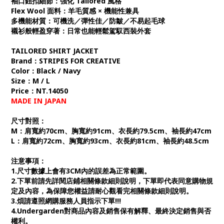
袖口鈕扣細節：強化 Tailored 風格
Flex Wool 面料：羊毛質感 × 機能性兼具
多機能材質：可機洗／彈性佳／防皺／不易起毛球
襯衫般輕盈穿著：日常也能輕鬆駕馭西裝外套
TAILORED SHIRT JACKET
Brand：STRIPES FOR CREATIVE
Color：Black / Navy
Size：M / L
Price：NT.14050
MADE IN JAPAN
尺寸對照：
M：肩寬約70cm、胸寬約91cm、衣長約79.5cm、袖長約47cm
L：肩寬約72cm、胸寬約93cm、衣長約81cm、袖長約48.5cm
注意事項：
1.尺寸數據上會有3CM內的誤差為正常範圍。
2.下單前請先詳閱店鋪相關條款細則說明，下單即代表同意購物規
定及內容，為保障您權益請耐心觀看完相關條款細則說明。
3.煩請遵照網購服務人員指示下單!!!
4.Undergarden對商品內容及銷售保有解釋、最終決定銷售與否
權利。