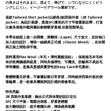
の良さはそのままに、洗えて、伸びて、シワになりにくくピリ
ングしにくい、イージーケアウール素材です。
這款Tailored Shirt Jacket以經典2釦西裝外套（2B Tailored
Jacket）為設計基礎，透過SFC擅長的尺寸平衡重新詮釋，打造
出兼具俐落外觀與襯衫般輕鬆穿著感 的新型態單品。
本季在細節上進一步調整，將翻領（Lapel）尺寸放大，並於袖口
加入鈕扣設計，增添一絲經典正式感（Classic Mood），在休閒
與正裝之間取得平衡。
面料選用Flex Wool（羊毛 × 彈性聚酯混紡），保留梳毛羊毛特
有的乾爽觸感與挺度，同時具備彈性、可機洗、防皺與不易起毛
球等機能，是兼具質感與實穿性的Easy Care羊毛素材。
整體輕量且舒適，可像襯衫般日常穿搭，同時維持西裝外套的俐
落輪廓，是一款兼具機能與設計感的都會單品。
特色亮點
2B 西裝外套基礎：融合正式與休閒的設計定位
SFC 尺寸平衡：寬鬆但俐落，穿著更輕鬆
放大翻領設計：提升整體比例，增添經典氛圍