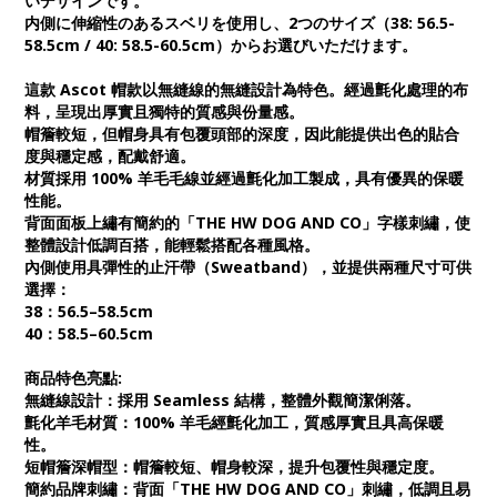
いデザインです。
内側に伸縮性のあるスベリを使用し、2つのサイズ（38: 56.5-
58.5cm / 40: 58.5-60.5cm）からお選びいただけます。
這款
Ascot 帽款
以無縫線的無縫設計為特色。經過氈化處理的布
料，呈現出厚實且獨特的質感與份量感。
帽簷較短，但帽身具有包覆頭部的深度，因此能提供出色的貼合
度與穩定感，配戴舒適。
材質採用
100% 羊毛毛線並經過氈化加工
製成，具有優異的保暖
性能。
背面面板上繡有簡約的「THE HW DOG AND CO」字樣刺繡，使
整體設計低調百搭，能輕鬆搭配各種風格。
內側使用具彈性的止汗帶（Sweatband），並提供兩種尺寸可供
選擇：
38：56.5–58.5cm
40：58.5–60.5cm
商品特色亮點:
無縫線設計
：採用 Seamless 結構，整體外觀簡潔俐落。
氈化羊毛材質
：100% 羊毛經氈化加工，質感厚實且具高保暖
性。
短帽簷深帽型
：帽簷較短、帽身較深，提升包覆性與穩定度。
簡約品牌刺繡
：背面「THE HW DOG AND CO」刺繡，低調且易