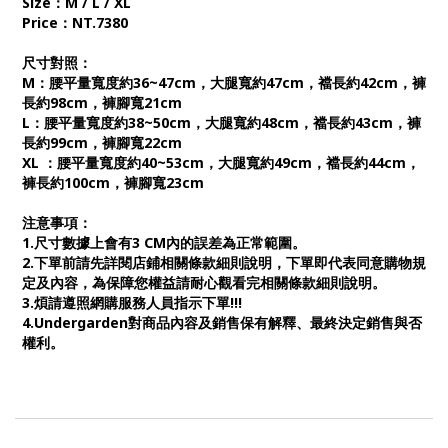
Size：M / L / XL
Price：NT.7380
尺寸對照：
M：腰平量寬度約36~47cm，大腿寬約47cm，襠長約42cm，褲
長約98cm，褲腳寬21cm
L：腰平量寬度約38~50cm，大腿寬約48cm，襠長約43cm，褲
長約99cm，褲腳寬22cm
XL ：腰平量寬度約40~53cm，大腿寬約49cm，襠長約44cm，
褲長約100cm，褲腳寬23cm
注意事項：
1.尺寸數據上會有3 CM內的誤差為正常範圍。
2.下單前請先詳閱店鋪相關條款細則說明，下單即代表同意購物規
定及內容，為保障您權益請耐心觀看完相關條款細則說明。
3.煩請遵照網購服務人員指示下單!!!
4.Undergarden對商品內容及銷售保有解釋、最終決定銷售與否
權利。