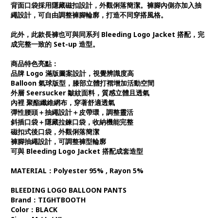
背面口袋採用隱藏磁扣設計，外觀俐落簡潔。褲腳內側亦加入抽
繩設計，可自由調整褲腳輪廓，打造不同穿搭風格。
此外，此款長褲也可與同系列 Bleeding Logo Jacket 搭配，完
成完整一致的 Set-up 造型。
商品特色亮點：
品牌 Logo 滿版圖案設計，視覺辨識度高
Balloon 氣球版型，膝部立體打褶增加活動空間
外層 Seersucker 皺紋面料，質感立體且透氣
內裡 聚酯纖維網布，穿著舒適透氣
彈性腰頭＋抽繩設計＋皮帶環，調整靈活
斜插口袋＋隱藏拉鍊口袋，收納機能完整
磁扣式後口袋，外觀俐落簡潔
褲腳抽繩設計，可調整褲型輪廓
可與 Bleeding Logo Jacket 搭配成套造型
MATERIAL：Polyester 95% , Rayon 5%
BLEEDING LOGO BALLOON PANTS
Brand：TIGHTBOOTH
Color：BLACK