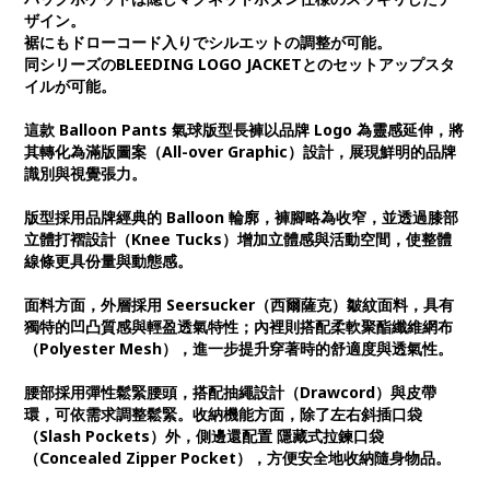
ザイン。
裾にもドローコード入りでシルエットの調整が可能。
同シリーズのBLEEDING LOGO JACKETとのセットアップスタ
イルが可能。
這款 Balloon Pants 氣球版型長褲以品牌 Logo 為靈感延伸，將
其轉化為滿版圖案（All-over Graphic）設計，展現鮮明的品牌
識別與視覺張力。
版型採用品牌經典的 Balloon 輪廓，褲腳略為收窄，並透過膝部
立體打褶設計（Knee Tucks）增加立體感與活動空間，使整體
線條更具份量與動態感。
面料方面，外層採用 Seersucker（西爾薩克）皺紋面料，具有
獨特的凹凸質感與輕盈透氣特性；內裡則搭配柔軟聚酯纖維網布
（Polyester Mesh），進一步提升穿著時的舒適度與透氣性。
腰部採用彈性鬆緊腰頭，搭配抽繩設計（Drawcord）與皮帶
環，可依需求調整鬆緊。收納機能方面，除了左右斜插口袋
（Slash Pockets）外，側邊還配置 隱藏式拉鍊口袋
（Concealed Zipper Pocket），方便安全地收納隨身物品。