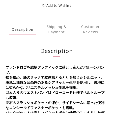
Add to Wishlist
Shipping &
Customer
Description
Payment
Reviews
Description
ブランドロゴを総柄グラフィックに落とし込んだバルーンパン
ツ。
裾を狭め、膝のタックで立体感とゆとりを加えたシルエット。
表地は独特な凹凸感のあるシアサッカー生地を使用し、裏地に
は柔らかなポリエステルメッシュ生地を採用。
ゴム入りのウエストバンドはドローコード仕様でベルトループ
も装備。
左右のスラッシュポケットのほか、サイドシームに沿った便利
なコンシールドファスナーポケットも搭載。
バックポケットは隠しマグネットボタン仕様のスッキリしたデ