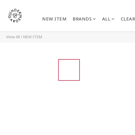
NEW ITEM
BRANDS
ALL
CLEAR
View All
/
NEW ITEM