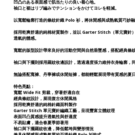
凹凸のある表面感で肌当たりの良い着心地。
袖口と裾はリブ編みでテンションをかけてヨレを軽減。
以寬鬆輪廓打造的條紋針織 Polo 衫，將休閒感與成熟氣質巧
採用乾爽舒適的純棉材質製作，並以 Garter Stitch（
透氣的體感。
寬鬆的版型設計帶來良好的活動空間與自然垂墜感，搭配經典條
袖口與下擺則採用羅紋收邊設計，透過適度張力維持衣身輪廓，
無論搭配寬褲、丹寧褲或休閒短褲，都能輕鬆展現帶有質感的夏
特色亮點：
寬鬆 Wide Fit 剪裁，穿著舒適自在
經典條紋設計，展現復古休閒風格
採用乾爽舒適的純棉針織面料製作
Garter Stitch 單元寶針編織工藝，呈現豐富立體紋理
表面凹凸質感提升透氣性與舒適度
不易貼膚，適合春夏季節著用
袖口與下擺羅紋收邊，降低鬆垮與變形情況
兼具休閒感與成熟氣質的百搭針織 Polo 衫款式