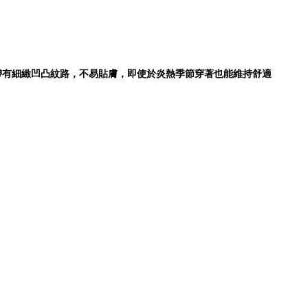
表面帶有細緻凹凸紋路，不易貼膚，即使於炎熱季節穿著也能維持舒適