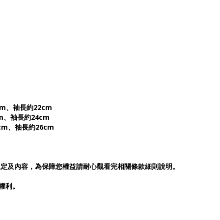
cm、袖長約22cm
cm、袖長約24cm
cm、袖長約26cm
規定及內容，為保障您權益請耐心觀看完相關條款細則說明。
否權利。