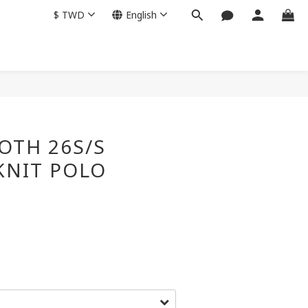
$
TWD
English
BUY NOW
OTH 26S/S
KNIT POLO