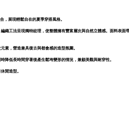
妙融合，展現輕鬆自在的夏季穿搭風格。
單元寶針）編織工法呈現獨特紋理，使整體擁有豐富層次與自然立體感。面料
紋元素，營造兼具復古與都會感的造型氛圍。
同時降低長時間穿著後產生鬆垮變形的情況，兼顧美觀與耐穿性。
日休閒造型。