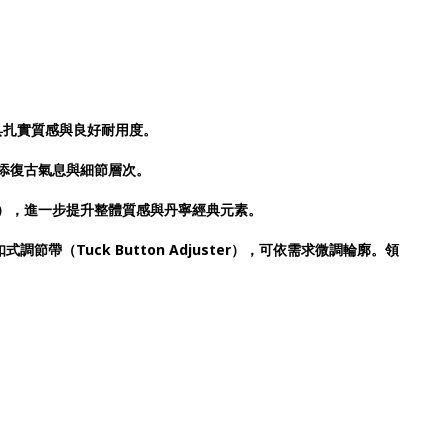
，兼具扎實質感與良好耐用度。
增添復古氣息與細節層次。
atch），進一步提升整體質感與丹寧經典元素。
節帶（Tuck Button Adjuster），可依需求微調輪廓。領