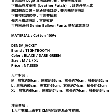
背面品牌 Logo 直向絲網印刷，視覺辨識度高
下擺品牌皮革標（Leather Patch），經典丹寧元素
胸口翻蓋口袋＋側邊斜插口袋，兼具機能與設計
下擺按扣調節帶，可調整輪廓
領內吊掛環設計，方便收納
可與同系列 Denim Balloon Pants 搭配成套造型
MATERIAL：Cotton 100%
DENIM JACKET
Brand：TIGHTBOOTH
Color：BLACK / DARK GREEN
Size：M / L / XL
Price：NT.8880
尺寸對照：
M : 肩寬約59cm、胸寬約66cm、衣長約70cm、袖長約62cm
L : 肩寬約65cm、胸寬約69cm、衣長約74cm、袖長約63cm
XL : 肩寬約69cm、胸寬約74cm、衣長約76cm、袖長約64cm
注意事項：
1.尺寸數據上會有3 CM內的誤差為正常範圍。