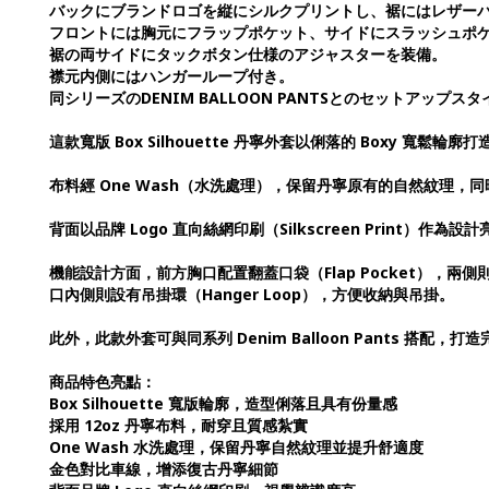
バックにブランドロゴを縦にシルクプリントし、裾にはレザー
フロントには胸元にフラップポケット、サイドにスラッシュポ
裾の両サイドにタックボタン仕様のアジャスターを装備。
襟元内側にはハンガーループ付き。
同シリーズのDENIM BALLOON PANTSとのセットアップス
這款寬版 Box Silhouette 丹寧外套以俐落的 Boxy 
布料經 One Wash（水洗處理），保留丹寧原有的自然紋理
背面以品牌 Logo 直向絲網印刷（Silkscreen Print
機能設計方面，前方胸口配置翻蓋口袋（Flap Pocket），兩側則設
口內側則設有吊掛環（Hanger Loop），方便收納與吊掛。
此外，此款外套可與同系列 Denim Balloon Pants 搭配，打造
商品特色亮點：
Box Silhouette 寬版輪廓，造型俐落且具有份量感
採用 12oz 丹寧布料，耐穿且質感紮實
One Wash 水洗處理，保留丹寧自然紋理並提升舒適度
金色對比車線，增添復古丹寧細節