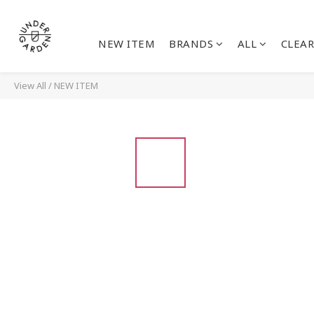
NEW ITEM
BRANDS
ALL
CLEAR
View All
/
NEW ITEM