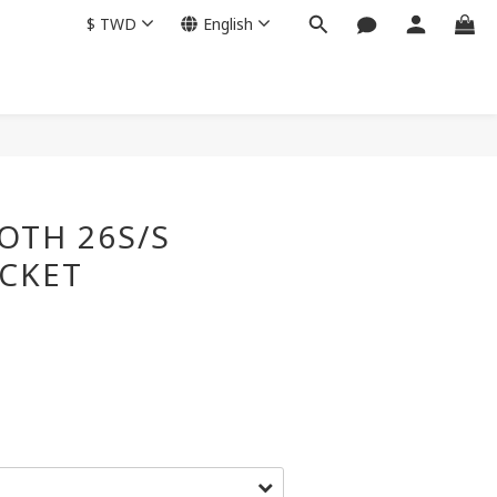
$
TWD
English
OTH 26S/S
ACKET