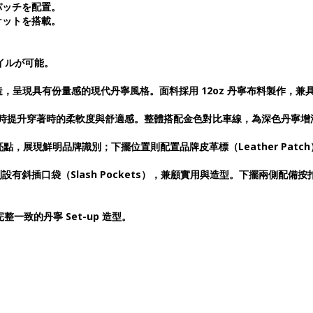
パッチを配置。
ケットを搭載。
タイルが可能。
寬鬆輪廓打造，呈現具有份量感的現代丹寧風格。面料採用 12oz 丹寧布料製作
，同時提升穿著時的柔軟度與舒適感。整體搭配金色對比車線，為深色丹寧
）作為設計亮點，展現鮮明品牌識別；下擺位置則配置品牌皮革標（Leather P
有斜插口袋（Slash Pockets），兼顧實用與造型。下擺兩側配備按扣式調
完整一致的丹寧 Set-up 造型。