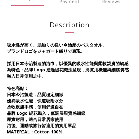
Payment
Reviews
Description
吸水性が高く、肌触りの良い今治産のバスタオル。
ブランドロゴをジャガード織りで表現。
採用日本今治製造的浴巾，以優異的吸水性能與柔軟親膚的觸感
為特色；品牌 Logo 透過緹花織法呈現，將實用機能與細膩質感
融入日常使用之中。
特色亮點：
日本今治製造，品質穩定細緻
優異吸水性能，快速吸附水分
柔軟親膚手感，使用舒適自在
品牌 Logo 緹花織入，低調展現質感細節
厚實耐用，適合日常居家使用
浴後、運動或旅行皆適用的實用單品
MATERIAL：Cotton 100%