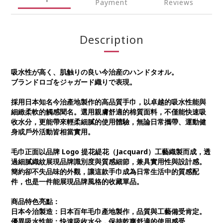
Payment
Reviews
Description
吸水性が高く、肌触りの良い今治産のハンドタオル。
ブランドロゴをジャガード織りで表現。
採用日本知名今治產地製作的高品質手巾，以卓越的吸水性能與
細緻柔軟的觸感聞名。選用親膚舒適的棉質面料，不僅能快速吸
收水分，更能帶來輕柔細膩的使用體驗，無論日常攜帶、運動健
身或戶外活動皆相當實用。
毛巾正面以品牌 Logo 提花緹花（Jacquard）工藝織製而成，透
過細膩織紋展現品牌識別度與質感細節，兼具實用性與設計感。
簡約卻不失品味的外觀，讓這款手巾成為日常生活中的質感配
件，也是一件能展現品牌風格的收藏單品。
商品特色亮點：
日本今治製造
：
日本百年毛巾產地製作，品質與工藝備受肯定。
優異吸水性能：快速吸收水分，保持乾爽舒適的使用感受。