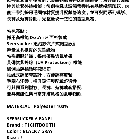
性與抗紫外線機能；後側抽繩式調節帶旁飾有品牌標語印花，內
側汗帶則採用毛圈布材質提升配戴舒適度，並可與同系列襯衫、
長褲及短褲搭配，完整呈現一致性的造型風格。
特色亮點：
採用高機能 DotAir® 面料製成
Seersucker 泡泡紗六片式帽型設計
輕量且具挺度的先染織物
特殊網眼組織，提供優異透氣效果
具備抗紫外線（UV Protection）機能
後側品牌標語印花細節
抽繩式調節帶設計，方便調整鬆緊
毛圈布汗帶，提升吸汗與配戴舒適性
可與同系列襯衫、長褲、短褲成套搭配
兼具機能性與日常穿搭風格的夏季帽款
MATERIAL : Polyester 100%
SEERSUCKER 6 PANEL
Brand：TIGHTBOOTH
Color：BLACK / GRAY
Size：F