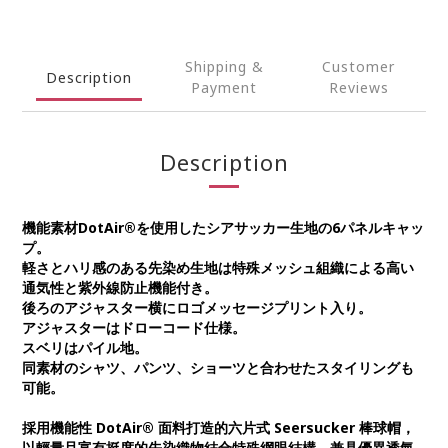
Shipping &
Customer
Description
Payment
Reviews
Description
機能素材DotAir®を使用したシアサッカー生地の6パネルキャッ
プ。
軽さとハリ感のある先染め生地は特殊メッシュ組織による高い
通気性と紫外線防止機能付き。
後ろのアジャスター横にロゴメッセージプリント入り。
アジャスターはドローコード仕様。
スベリはパイル地。
同素材のシャツ、パンツ、ショーツと合わせたスタイリングも
可能。
採用機能性 DotAir® 面料打造的六片式 Seersucker 棒球帽，
以輕量且富有挺度的先染織物結合特殊網眼結構，兼具優異透氣