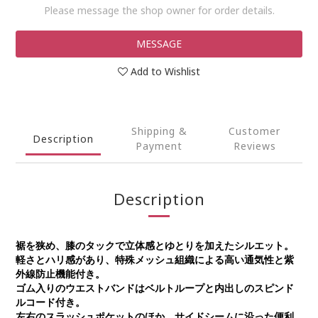
Please message the shop owner for order details.
MESSAGE
Add to Wishlist
Shipping &
Customer
Description
Payment
Reviews
Description
裾を狭め、膝のタックで立体感とゆとりを加えたシルエット。
軽さとハリ感があり、特殊メッシュ組織による高い通気性と紫
外線防止機能付き。
ゴム入りのウエストバンドはベルトループと内出しのスピンド
ルコード付き。
左右のスラッシュポケットのほか、サイドシームに沿った便利