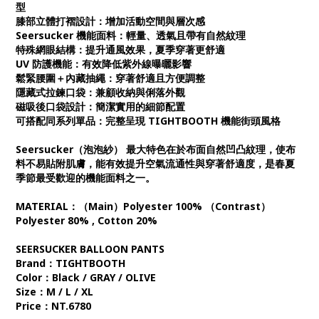
型
膝部立體打褶設計：增加活動空間與層次感
Seersucker 機能面料：輕量、透氣且帶有自然紋理
特殊網眼結構：提升通風效果，夏季穿著更舒適
UV 防護機能：有效降低紫外線曝曬影響
鬆緊腰圍＋內藏抽繩：穿著舒適且方便調整
隱藏式拉鍊口袋：兼顧收納與俐落外觀
磁吸後口袋設計：簡潔實用的細節配置
可搭配同系列單品：完整呈現 TIGHTBOOTH 機能街頭風格
Seersucker（泡泡紗） 最大特色在於布面自然凹凸紋理，使布
料不易貼附肌膚，能有效提升空氣流通性與穿著舒適度，是春夏
季節最受歡迎的機能面料之一。
MATERIAL：（Main）Polyester 100% （Contrast）
Polyester 80% , Cotton 20%
SEERSUCKER BALLOON PANTS
Brand：TIGHTBOOTH
Color：Black / GRAY / OLIVE
Size：M / L / XL
Price：NT.6780