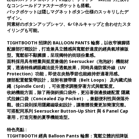
なコンシールドファスナーポケットも搭載。
バックポケットは隠しマグネットボタン仕様のスッキリしたデ
ザイン。
同素材のボタンアップシャツ、6パネルキャップと合わせたスタ
イリングも可能。
TIGHTBOOTH 招牌的 BALLOON PANTS 輪廓，以收窄褲腳搭
配膝部打褶設計，打造兼具立體感與寬鬆舒適度的經典氣球褲版
型。寬鬆卻不顯臃腫，呈現獨特的街頭份量感。
面料採用具有輕量與挺度兼備的 Seersucker（泡泡紗）機能材
質，透過特殊網眼織法提升透氣效果，同時具備防紫外線（UV
Protection）功能，即使在炎熱季節也能維持舒適著用感。
腰部配置鬆緊帶設計，並附有腰帶環（Belt Loops） 及內藏式抽
繩（Spindle Cord），可依需求調整穿著方式與鬆緊度。
收納機能方面，除了兩側斜插口袋外，更沿著側邊接縫配置 隱藏
式拉鍊口袋（Concealed Zip Pocket），兼顧便利性與俐落外
觀。後口袋則採用隱藏磁吸釦設計，讓整體視覺更加簡潔完整。
可搭配同系列 Seersucker Button-Up Shirt 與 6 Panel Cap
著用，打造完整的夏季機能造型。
特色亮點 :
TIGHTBOOTH 經典 Balloon Pants 輪廓：寬鬆立體的招牌版