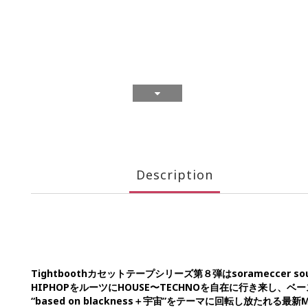
Description
Tightboothカセットテープシリーズ第８弾はsorameccer so
HIPHOPをルーツにHOUSE〜TECHNOを自在に行き来し、ベ
“based on blackness＋宇宙”をテーマに回転し放たれる最新