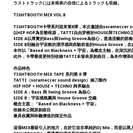
ラストトラックには未発表の自信によるトラックも収録。
TIGHTBOOTH MIX VOL.8
TIGHTBOOTH卡帶系列迎來第8彈，本次邀請由sorameccer sou
以HIP HOP為音樂根源，TATTI自由穿梭於HOUSE與TE
SIDE A以厚實的Bass與Swing Groove為核心，透過流
SIDE B則融合宇宙般的漂浮感與疾馳前進的House Groov
本作以「Based on Blackness + 宇宙」為概念主軸
此外，卡帶最後更特別收錄TATTI未發表原創曲目，為本作增添
作品特色
TIGHTBOOTH MIX TAPE 系列第 8 彈
TATTI（sorameccer sound design）操刀製作
HIP HOP × HOUSE × TECHNO 跨界融合
SIDE A：Bass 與 Swing Groove 為核心
SIDE B：宇宙感氛圍與 House Groove 交織
概念主題：「Based on Blackness + 宇宙」
收錄未公開原創曲目
兼具收藏與聆聽價值的限定作品
這張MIX最吸引人的地方，在於它並非單純的DJ Mix，而是以黑人