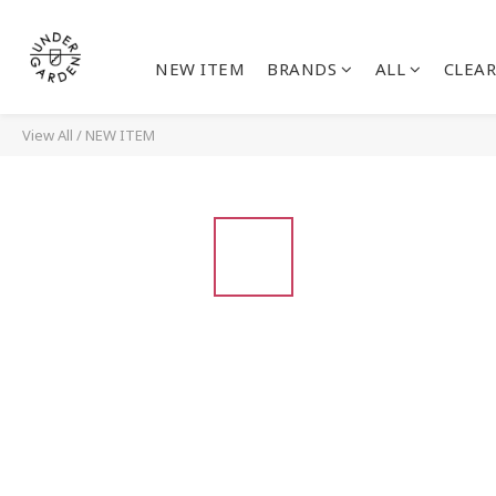
NEW ITEM
BRANDS
ALL
CLEAR
View All
/
NEW ITEM