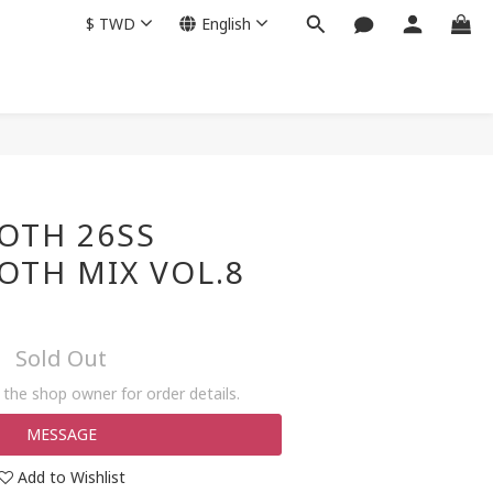
$
TWD
English
OTH 26SS
OTH MIX VOL.8
Sold Out
the shop owner for order details.
MESSAGE
Add to Wishlist