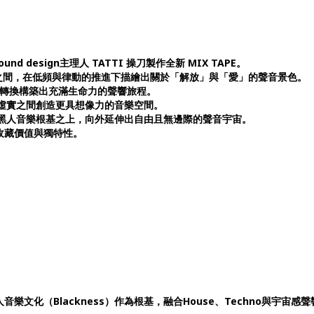
nd design主理人 TATTI 操刀製作全新 MIX TAPE。
CHNO之間，在低頻與律動的推進下描繪出關於「解放」與「愛」的聲音景色。
暢的節奏轉換構築出充滿生命力的聲響旅程。
e，在虛實之間創造更具想像力的音樂空間。
，在深沉的黑人音樂根基之上，向外延伸出自由且無邊際的聲音宇宙。
收藏價值與獨特性。
音樂文化（Blackness）作為根基，融合House、Techno與宇宙