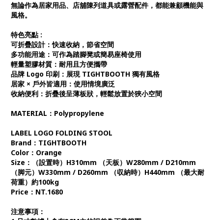
無論作為居家用品、店舖陳列道具或露營配件，都能兼顧機能與
風格。
特色亮點 :
可折疊設計：快速收納，節省空間
多功能用途：可作為踏腳凳或簡易座椅使用
輕量塑膠材質：耐用且方便攜帶
品牌 Logo 印刷：展現 TIGHTBOOTH 獨有風格
居家 × 戶外皆適用：使用情境廣泛
收納便利：折疊後呈薄板狀，輕鬆放置於狹小空間
MATERIAL：Polypropylene
LABEL LOGO FOLDING STOOL
Brand：TIGHTBOOTH
Color：Orange
Size：
（
設置時）H310mm （天板）W280mm / D210mm
（脚元）W330mm / D260mm （収納時）H440mm （最大耐
荷重）約100kg
Price：NT.1680
注意事項：