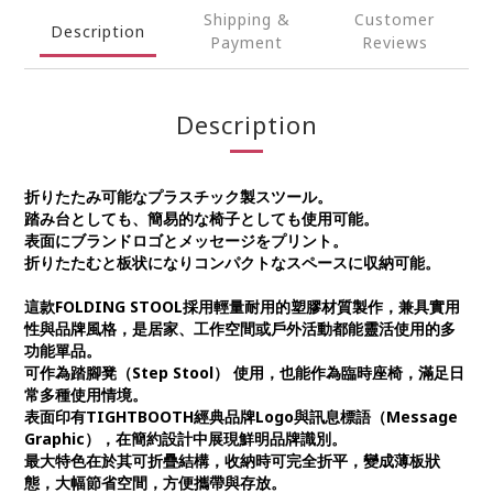
Shipping &
Customer
Description
Payment
Reviews
Description
折りたたみ可能なプラスチック製スツール。
踏み台としても、簡易的な椅子としても使用可能。
表面にブランドロゴとメッセージをプリント。
折りたたむと板状になりコンパクトなスペースに収納可能。
這款FOLDING STOOL採用輕量耐用的塑膠材質製作，兼具實用
性與品牌風格，是居家、工作空間或戶外活動都能靈活使用的多
功能單品。
可作為踏腳凳（Step Stool） 使用，也能作為臨時座椅，滿足日
常多種使用情境。
表面印有TIGHTBOOTH經典品牌Logo與訊息標語（Message
Graphic），在簡約設計中展現鮮明品牌識別。
最大特色在於其可折疊結構，收納時可完全折平，變成薄板狀
態，大幅節省空間，方便攜帶與存放。