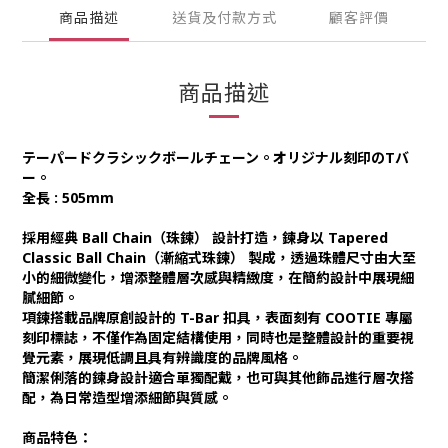
商品描述
送貨及付款方式
顧客評價
商品描述
テーパードクラシックボールチェーン。オリジナル刻印のTバ
ー。
全長 : 505mm
採用經典 Ball Chain（珠鍊） 設計打造，鍊身以 Tapered
Classic Ball Chain（漸縮式珠鍊） 製成，透過珠體尺寸由大至
小的細微變化，增添整體層次感與精緻度，在簡約設計中展現細
膩細節。
項鍊搭載品牌原創設計的 T-Bar 扣具，表面刻有 COOTIE 專屬
刻印標誌，不僅作為固定結構使用，同時也是整體設計的重要視
覺元素，展現低調且具有辨識度的品牌風格。
簡潔俐落的鍊身設計適合單獨配戴，也可與其他飾品進行層次搭
配，為日常造型增添細節與質感。
商品特色：