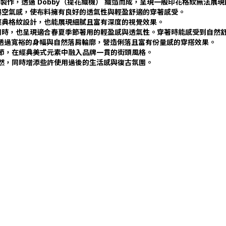
紋） 面料製作，透過 Dobby（提花織機） 織造而成，呈現一般印花格紋無法
與空氣感，使布料擁有良好的透氣性與輕盈舒適的穿著感受。
經典格紋設計，也能展現細膩且富有深度的視覺效果。
同時，也呈現適合春夏季節著用的輕盈感與透氣性。穿著時能感受到自然
裁） 設計，透過寬裕的身幅與自然落肩輪廓，營造俐落且富有份量感的穿搭效果。
口袋細節，在經典美式元素中融入品牌一貫的街頭風格。
自然，同時增添些許使用過後的生活感與復古氛圍。