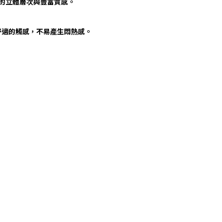
展現的立體層次與豐富質感。
舒適的觸感，不易產生悶熱感。