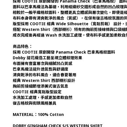
採用 COOTIE 原創開發的 Panama Check（巴拿馬格
面料以巴拿馬織法為基礎，利用經緯紗交錯形成自然的凹凸紋理
相較於一般平織格紋面料，整體更具立體感與層次變化，即使是
布料本身帶有清爽乾淨的風合（質感），在保有復古格紋氛圍的
版型採用 COOTIE 經典 Wide Silhouette（寬鬆剪
搭配 Western Shirt（西部襯衫）特有的胸前剪接線條與
成衣完成後再經過 Wash 水洗加工處理，使布料手感更加柔軟
商品特色：
採用 COOTIE 原創開發 Panama Check 巴拿馬格紋面料
Dobby 提花織造工藝呈現立體紋理效果
布面擁有豐富層次與細膩凹凸質感
巴拿馬織法提升透氣性與舒適度
清爽乾淨的布料風合，適合春夏著用
經典 Western Shirt 西部襯衫設計
胸前剪接細節增添美式復古氣息
COOTIE 經典寬鬆版型設定
水洗加工處理，手感更加柔軟自然
復古格紋與街頭風格兼具
MATERIAL：100% Cotton
DOBBY GINGHAM CHECK S/S WESTERN SHIRT