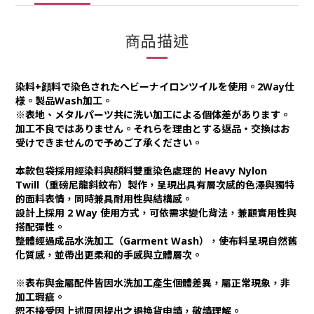
商品描述
染料+顔料で染色されたヘビーナイロンツイルを使用。2Way仕
様。製品Wash加工。
※表地、メタルパーツ共に洗い加工による個体差があります。
加工不良ではありません。それらを理由とする返品・交換はお
受けできませんので予めご了承ください。
本款包袋採用經染料與顏料雙重染色處理的 Heavy Nylon
Twill（重磅尼龍斜紋布）製作，呈現出具有層次感的色澤與獨特
的面料表情，同時兼具耐用性與結構感。
設計上採用 2 Way 使用方式，可依需求變化背法，兼顧實用性與
搭配彈性。
整體經過成品水洗加工（Garment Wash），使布料呈現自然舊
化質感，並帶出更柔和的手感與立體層次。
※表布與金屬配件皆因水洗加工產生個體差異，屬正常現象，非
加工瑕疵。
恕不接受因上述原因提出之退換貨申請，敬請理解。