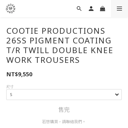
COOTIE PRODUCTIONS
26SS PIGMENT COATING
T/R TWILL DOUBLE KNEE
WORK TROUSERS
NT$9,550
尺寸
售完
若想購買，請聯絡我們。