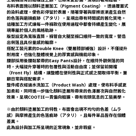
布料表面施以顏料塗層加工（Pigment Coating），透過覆蓋式
的染料處理，使色彩停留於表層，隨著穿著與摩擦逐漸產生自然
的色落與磨損痕跡（アタリ），呈現出帶有時間感的舊化質地。
這種加工方式讓每一件褲款在使用過程中都會持續產生變化，展
現專屬於個人的風格軌跡。
版型設定為寬版直筒，褲管自大腿至褲口維持一致的寬度，營造
出俐落且具份量感的輪廓。
搭配工裝元素的Double Knee（雙層膝部補強）設計，不僅提升
耐用度，也強化整體視覺上的厚實感與機能印象。
腰部採用後腰鬆緊帶的Easy Pants設計，在維持外觀俐落的同
時，大幅提升穿著時的包覆性與活動自由度；並保留前開襠
（Front Fly）結構，讓整體在便利性與正式感之間取得平衡，兼
顧日常與搭配需求。
整件成衣經過水洗加工（Product Wash）處理，使布料手感更
加柔和，同時進一步強化顏料塗層所帶來的色澤層次與自然舊化
效果，呈現COOTIE一貫偏向粗獷、帶有街頭氣息的工裝美學。
※由於顏料塗層加工的特性，布面會出現不均勻的色差（ムラ
感）與摩擦產生的色落痕跡（アタリ），且每件單品皆存在個體
差異。
此為設計與加工所呈現的正常現象，並非瑕疵。