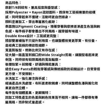
商品特色：
原創T/R斜紋布，兼具挺度與垂墜感：
採用Polyester × Rayon混紡面料，既保有工裝褲需要的結構
感，同時穿起來不僵硬，活動時更自然順身。
顏料塗層加工，穿出專屬舊化痕跡：
表面施以Pigment Coating，隨著穿著與摩擦逐漸產生色落與刷
色感，每件褲子都會養出不同風格，越穿越有味道。
Double Knee設計，工裝感更完整：
膝部雙層補強不只提升耐用度，也讓整體視覺更厚實、有份量，
是經典工裝褲的標誌性細節。
寬直筒版型，修飾比例又有存在感：
從大腿一路直落到褲口的Wide Straight剪裁，讓腿型看起來更
俐落，同時保有街頭風格的寬鬆輪廓。
後腰鬆緊＋前開襠，舒適與機能兼具：
結合Easy Pants的輕鬆穿著感與傳統褲款的前開設計，日常穿搭
更方便、不受限制。
水洗加工，強化層次與手感：
經過產品水洗處理，布料更柔軟親膚，同時讓整體色澤與舊化效
果更自然立體。
每件皆有個體差異，更顯獨特：
因加工特性產生的色差與刷色效果皆不相同，讓每一件都帶有專
屬風格，而非制式量產感。