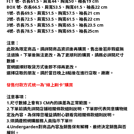
FIT 號- 衣長61.5、肩寬44、胸寬50、袖長19 cm
BOX 號- 衣長66.5、肩寬53.5、胸寬61.5、袖長22 cm
1號- 衣長69.5、肩寬51.5、胸寬57.5、袖長21 cm
2號- 衣長72.5、肩寬53.5、胸寬61.5、袖長22 cm
3號- 衣長75.5、肩寬55.5、胸寬65.5、袖長23.5 cm
4號- 衣長78.5、肩寬57.5、胸寬69.5、袖長25cm
注意：
此款為限定商品，請詳閱商品資訊後再購買，售出後若非瑕疵無
法退換，下單後無法更改，為了更順利的購買，請務必詳閱尺寸
數據。
官網選擇好取貨方式後即不得再更改。
選擇店取的朋友，請於當日晚上8點後在進行店取，謝謝。
發售付款方式統一為“線上刷卡”購買
注意事項：
1.尺寸數據上會有3 CM內的誤差為正常範圍。
2.下單前請先詳閱店鋪相關條款細則說明，下單即代表同意購物規
定及內容，為保障您權益請耐心觀看完相關條款細則說明。
3.煩請遵照網購服務人員指示下單!!!
4.Undergarden對商品內容及銷售保有解釋、最終決定銷售與否
權利。