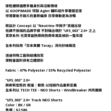
彈性腰頭適應多種身形與活動情境
以 GOOPiMADE 特製 Aglet 輔料提升穿著穩定度
伴隨著後方裁片的重新編排 日常做動更為流暢
將設計 Concept 以 “Neutrino 中微子”思維出發
低調不張揚的品牌字樣 不對稱出現於 “UFS_003” 2.0+ 之上
貫穿系列 也貫穿副熱帶與熱帶季風氣候的一整年度
全系列採用「日本東麗 Toray」消光紗線織造
透過特殊工藝與結構改寫
使輕量面料保有立體廓形
Fabric｜47% Polyester / 53% Recycled Polyester
“UFS_003” 2.0+
將嶄新型態的 輕量｜動態 以短褲作品重新定義
全系列以 TECH TEE、NEO Shorts、WindBreaker 共同展開
“UFS_003” 2.0+ Track NEO Shorts
Color：BK / GR
售價：$2,580