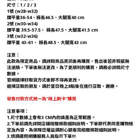
尺寸：1 / 2 / 3
1號 (w28-w32)
腰平量36-54、褲長46.5、大腿寬40 cm
2號 (w30-w34)
腰平量 39.5-57.5、 褲長47.5、大腿寬41.5 cm
3號 (w32-w36)
腰平量 43-61、 褲長48.5、大腿寬43 cm
注意：
此款為限定商品，請詳閱商品資訊後再購買，售出後若非瑕疵無
法退換，下單後無法更改，為了更順利的購買，請務必詳閱尺寸
數據。
官網選擇好取貨方式後即不得再更改。
選擇店取的朋友，請於當日晚上8點後在進行店取，謝謝。
發售付款方式統一為“線上刷卡”購買
注意事項：
1.尺寸數據上會有3 CM內的誤差為正常範圍。
2.下單前請先詳閱店鋪相關條款細則說明，下單即代表同意購物規
定及內容，為保障您權益請耐心觀看完相關條款細則說明。
3.煩請遵照網購服務人員指示下單!!!