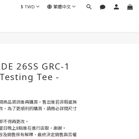
$
TWD
繁體中文
DE 26SS GRC-1
 Testing Tee -
閱商品資訊後再購買，售出後若非瑕疵無
改，為了更順利的購買，請務必詳閱尺寸
即不得再更改。
當日晚上8點後在進行店取，謝謝。
商品內容及銷售保有解釋、最終決定銷售與否權