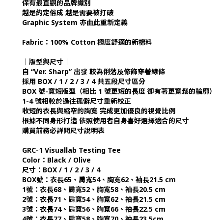
保有最直觀的品牌識別
越是約定俗成 越是需要被打破
Graphic System 亦由此重新定義
Fabric：100% Cotton 極度舒適的新棉料
｜版型與尺寸｜
自 “Ver. Sharp” 出發 較為俐落及修飾穿著線條
採用 BOX / 1 / 2 / 3 / 4 共五段尺寸區分
BOX 號-寬短版型（相比 1 號更短的長度 卻有著更寬鬆的輪廓）
1-4 號相較於過往孤僻尺寸重新校正
收短的衣長與縮窄的胸寬 完成更加優良的視覺比例
根據不同身形打造 依照使用者自身喜好選擇適合的尺寸
購買前務必詳閱尺寸說明表
GRC-1 Visuallab Testing Tee
Color：Black / Olive
尺寸：BOX / 1 / 2 / 3 / 4
BOX號：衣長65、肩寬54、胸寬62、袖長21.5 cm
1號：衣長68、肩寬52、胸寬58、袖長20.5 cm
2號：衣長71、肩寬54、胸寬62、袖長21.5 cm
3號：衣長74、肩寬56、胸寬66、袖長22.5 cm
4號：衣長77、肩寬58、胸寬70、袖長23.5cm