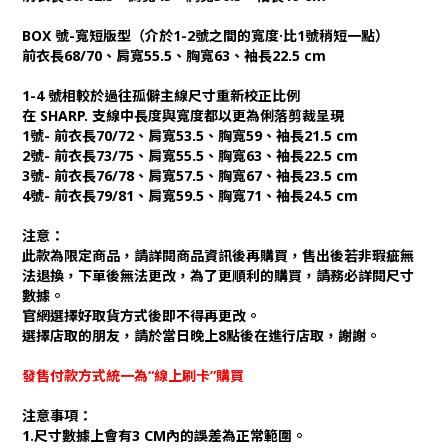
BOX 號-寬短版型（介於1-2號之間的寬度·比1號稍短一點）
前衣長68/70、肩寬55.5、胸寬63、袖長22.5 cm
1-4 號相較於過往孤僻主線尺寸重新校正比例
在 SHARP. 支線中長度與寬度都以更為俐落剪裁呈現
1號- 前衣長70/72、肩寬53.5、胸寬59、袖長21.5 cm
2號- 前衣長73/75、肩寬55.5、胸寬63、袖長22.5 cm
3號- 前衣長76/78、肩寬57.5、胸寬67、袖長23.5 cm
4號- 前衣長79/81、肩寬59.5、胸寬71、袖長24.5 cm
注意：
此款為限定商品，請詳閱商品資訊後再購買，售出後若非瑕疵無
法退換，下單後無法更改，為了更順利的購買，請務必詳閱尺寸
數據。
官網選擇好取貨方式後即不得再更改。
選擇店取的朋友，請於當日晚上8點後在進行店取，謝謝。
發售付款方式統一為“線上刷卡”購買
注意事項：
1.尺寸數據上會有3 CM內的誤差為正常範圍。