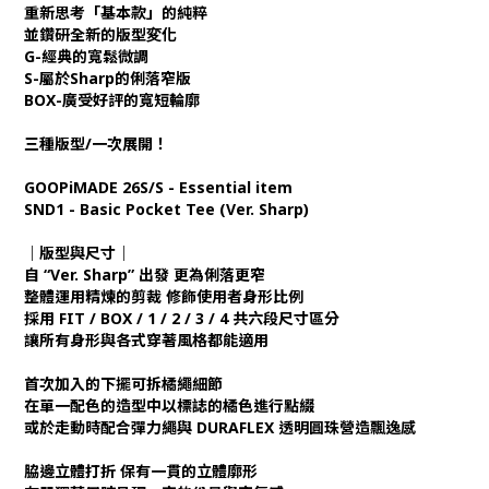
重新思考「基本款」的純粹
並鑽研全新的版型変化
G-經典的寬鬆微調
S-屬於Sharp的俐落窄版
BOX-廣受好評的寬短輪廓
三種版型/一次展開！
GOOPiMADE 26S/S - Essential item
SND1 - Basic Pocket Tee (Ver. Sharp)
｜版型與尺寸｜
自 “Ver. Sharp” 出發 更為俐落更窄
整體運用精煉的剪裁 修飾使用者身形比例
採用 FIT / BOX / 1 / 2 / 3 / 4 共六段尺寸區分
讓所有身形與各式穿著風格都能適用
首次加入的下擺可拆橘繩細節
在單一配色的造型中以標誌的橘色進行點綴
或於走動時配合彈力繩與 DURAFLEX 透明圓珠營造飄逸感
脇邊立體打折 保有一貫的立體廓形