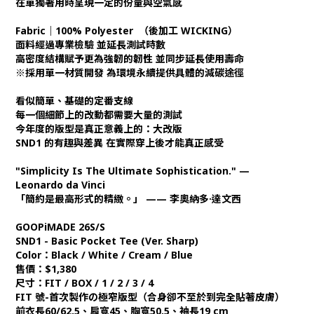
在單獨著用時呈現一定的份量與空氣感
Fabric｜100% Polyester （後加工 WICKING）
面料經過專業檢驗 並延長測試時數
高密度結構賦予更為強韌的韌性 並同步延長使用壽命
※採用單一材質開發 為環境永續提供具體的減碳途徑
看似簡單、基礎的定番支線
每一個細節上的改動都需要大量的測試
今年度的版型是真正意義上的：大改版
SND1 的有趣與差異 在實際穿上後才能真正感受
"Simplicity Is The Ultimate Sophistication." —
Leonardo da Vinci
「簡約是最高形式的精緻。」 —— 李奧納多·達文西
GOOPiMADE 26S/S
SND1 - Basic Pocket Tee (Ver. Sharp)
Color：Black / White / Cream / Blue
售價：$1,380
尺寸：FIT / BOX / 1 / 2 / 3 / 4
FIT 號-首次製作の極窄版型（合身卻不至於到完全貼著皮膚）
前衣長60/62.5、肩寬45、胸寬50.5、袖長19 cm