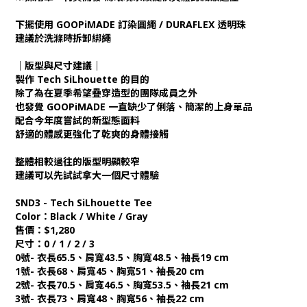
下擺使用 GOOPiMADE 訂染圓繩 / DURAFLEX 透明珠
建議於洗滌時拆卸綁繩
｜版型與尺寸建議｜
製作 Tech SiLhouette 的目的
除了為在夏季希望疊穿造型的團隊成員之外
也發覺 GOOPiMADE 一直缺少了俐落、簡潔的上身單品
配合今年度嘗試的新型態面料
舒適的體感更強化了乾爽的身體接觸
整體相較過往的版型明顯較窄
建議可以先試試拿大一個尺寸體驗
SND3 - Tech SiLhouette Tee
Color：Black / White / Gray
售價：$1,280
尺寸：0 / 1 / 2 / 3
0號- 衣長65.5、肩寬43.5、胸寬48.5、袖長19 cm
1號- 衣長68、肩寬45、胸寬51、袖長20 cm
2號- 衣長70.5、肩寬46.5、胸寬53.5、袖長21 cm
3號- 衣長73、肩寬48、胸寬56、袖長22 cm