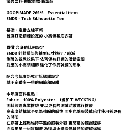
優異面料·極致剪裁·新型態
GOOPiMADE 26S/S - Essential item
SND3 - Tech SiLhouette Tee
基礎．定番支線革新
首度打造精煉設定的 小高領基底衣著
貫徹 合身的比例設定
SND3 針對肩部與袖型尺寸進行了縮減
俐落的視覺效果下 依舊保有舒適的活動空間
對應的小高領細節 強化了作品幹練的形象
配合今年度新式可拆橘繩設定
賦予定番多一些的細節和點綴
本年度面料重點：
Fabric｜100% Polyester （後加工 WICKING）
面料經過專業檢驗 並以更長的測試時數進行檢疫
高密度結構賦予更為強韌的韌性 同步也讓服裝能陪伴使用者更長
的時間
在穿著上輕鬆維持平整的服裝外觀 更簡易的照護程序
※採用單一材質開發 為環境永續提供具體的減碳途徑