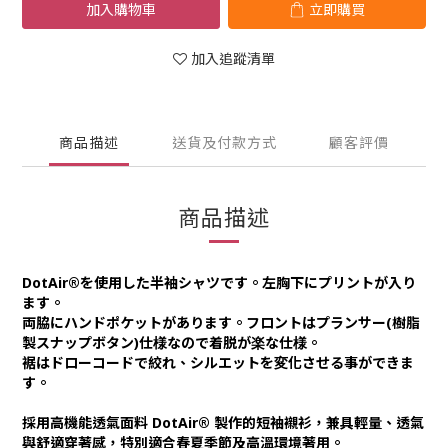
加入購物車
立即購買
加入追蹤清單
商品描述
送貨及付款方式
顧客評價
商品描述
DotAir®を使用した半袖シャツです。左胸下にプリントが入り
ます。
両脇にハンドポケットがあります。フロントはプランサー(樹脂
製スナップボタン)仕様なので着脱が楽な仕様。
裾はドローコードで絞れ、シルエットを変化させる事ができま
す。
採用高機能透氣面料 DotAir® 製作的短袖襯衫，兼具輕量、透氣
與舒適穿著感，特別適合春夏季節及高溫環境著用。