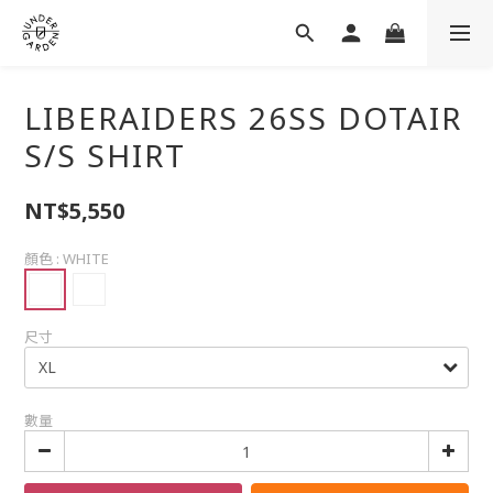
LIBERAIDERS 26SS DOTAIR
S/S SHIRT
NT$5,550
顏色
: WHITE
尺寸
數量