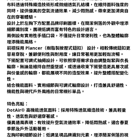
布料透過特殊織造技術形成微細透氣孔結構，在維持面料強度的
同時，提供優異的空氣流通效果，減少悶熱感，帶來更加清爽自
在的穿著體驗。
設計上於左胸下方配置品牌印刷圖樣，在簡潔俐落的外觀中增添
細節識別度，展現低調而富有特色的設計語言。
兩側設有實用性手插口袋，不僅提升日常便利性，也為整體輪廓
增添機能風格。
前襟採用 Plancer（樹脂製按壓式鈕扣） 設計，相較傳統鈕扣更
容易穿脫，兼顧便利性與耐用度，讓日常著用更加輕鬆流暢。
下擺配置可調式抽繩設計，可依照穿搭需求自由調整鬆緊與衣長
輪廓。無論是維持自然垂墜感，或透過收束下擺營造更具層次感
與份量感的輪廓，都能展現不同的造型效果，提升整體搭配變化
性。
結合機能面料、實用細節與可調式輪廓設計，打造兼具舒適性、
機能性與現代戶外風格的日常襯衫單品。
特色亮點：
DotAir® 高機能透氣面料：採用特殊透氣織造技術，兼具輕量
性、透氣性與舒適穿著感。
優異通風表現：有效提升空氣流通效率，降低悶熱感，適合春夏
季節及戶外活動著用。
左胸印刷細節設計：低調呈現品牌識別元素，增添簡潔俐落的視