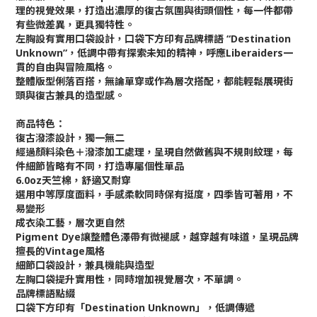
理的視覺效果，打造出濃厚的復古氛圍與街頭個性，每一件都帶
有些微差異，更具獨特性。
左胸設有實用口袋設計，口袋下方印有品牌標語 “Destination
Unknown”，低調中帶有探索未知的精神，呼應Liberaiders一
貫的自由與冒險風格。
整體版型俐落百搭，無論單穿或作為層次搭配，都能輕鬆展現街
頭與復古兼具的造型感。
商品特色：
復古潑漆設計，獨一無二
經過顏料染色＋潑漆加工處理，呈現自然做舊與不規則紋理，每
件細節皆略有不同，打造專屬個性單品
6.0oz天竺棉，舒適又耐穿
選用中等厚度面料，手感柔軟同時保有挺度，四季皆可著用，不
易變形
成衣染工藝，層次更自然
Pigment Dye讓整體色澤帶有微褪感，越穿越有味道，呈現品牌
擅長的Vintage風格
細節口袋設計，兼具機能與造型
左胸口袋提升實用性，同時增加視覺層次，不單調。
品牌標語點綴
口袋下方印有「Destination Unknown」，低調傳遞