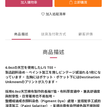
加入購物車
立即購買
加入追蹤清單
商品描述
送貨及付款方式
顧客評價
商品描述
6.0ozの天竺を使用したL/S TEE。
製品顔料染め、ペイント加工を施しビンテージ感溢れる1枚にな
っています。 左胸にはポケット、ポケット下にはDestination
Unknownのプリントが入ります。
採用6.0oz天竺棉布製作的長袖T恤，布料厚度適中，兼具舒適度
與耐穿性，日常著用也不易鬆垮。
整體經過成衣顏料染色（Pigment Dye）處理，並搭配手工感的
潑漆加工（Paint Splatter），呈現出帶有自然褪色與不規則紋