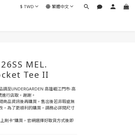
$
TWD
繁體中文
立即購買
26SS MEL.
ocket Tee II
至UNDERGARDEN 高雄崛江門市-高
號進行店取，謝謝。
閱商品資訊後再購買，售出後若非瑕疵無
改，為了更順利的購買，請務必詳閱尺寸
線上刷卡”購買，官網選擇好取貨方式後即