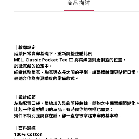
商品描述
｜輪廓設定｜
延續日常實穿基礎下，重新調整整體比例。
MEL. Classic Pocket Tee II 將肩線回到更俐落的位置，
於微寬鬆的設定中，
細緻修整肩寬、胸寬與衣長之間的平衡，
讓整體輪廓更貼近日常
最適合作為春夏季度的常備款式。
｜設計細節｜
左胸配置口袋，
肩線加入裝飾剪接曲線，
簡約之中保留細節變化
比起一件造型鮮明的單品，
有時候你的衣櫃也需要：
幾件不特別強調存在感，卻一直會被拿起來穿的基本款。
｜面料選擇｜
100% Cotton