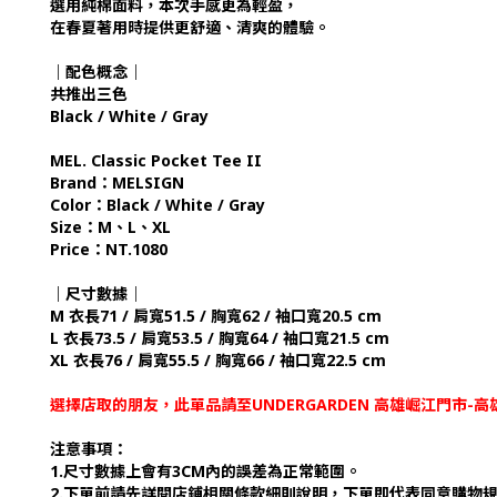
選用純棉面料，本次手感更為輕盈，
在春夏著用時提供更舒適、清爽的體驗。
｜配色概念｜
共推出三色
Black / White / Gray
MEL. Classic Pocket Tee II
Brand：MELSIGN
Color：Black / White / Gray
Size：M、L、XL
Price：NT.1080
｜尺寸數據｜
M 衣長71 / 肩寬51.5 / 胸寬62 / 袖口寬20.5 cm
L 衣長73.5 / 肩寬53.5 / 胸寬64 / 袖口寬21.5 cm
XL 衣長76 / 肩寬55.5 / 胸寬66 / 袖口寬22.5 cm
選擇店取的朋友，此單品請至UNDERGARDEN 高雄崛江門市
注意事項：
1.尺寸數據上會有3CM內的誤差為正常範圍。
2.下單前請先詳閱店鋪相關條款細則說明，下單即代表同意購物