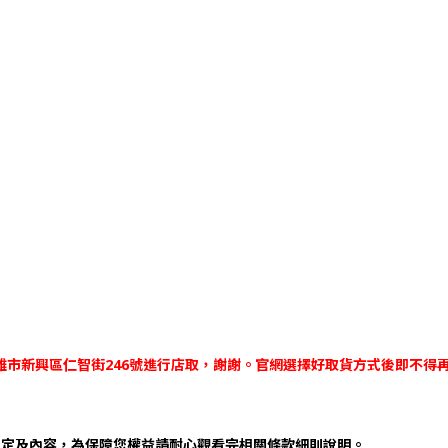
-高雄市新興區仁智街246號進行店取，謝謝。官網選擇好取貨方式後即不得
規定及內容，為保障您權益請耐心觀看完相關條款細則說明。