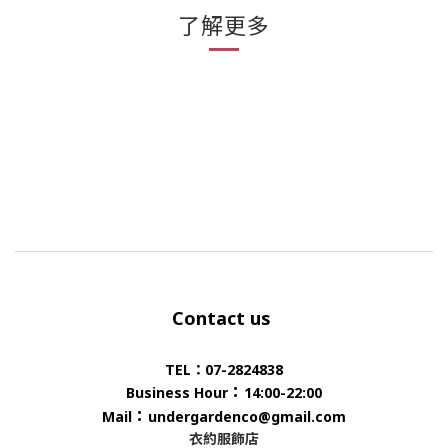
了解更多
Contact us
TEL：07-2824838
：
Business Hour
14:00-22:00
：
Mail
undergardenco@gmail.com
衣約服飾店