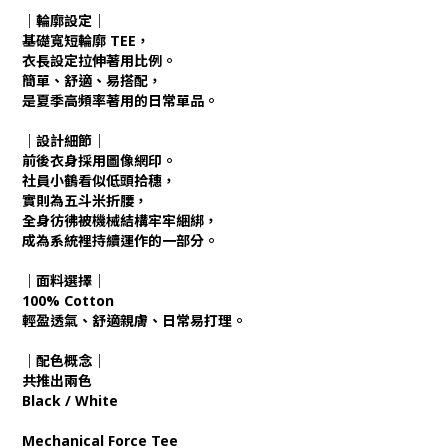
｜輪廓設定｜
基礎寬短輪廓 TEE，
衣長設定拉伸著用比例。
簡單、舒適、易搭配，
是夏季高頻率著用的日常單品。
｜設計細節｜
前後衣身採用圖像網印。
社員小鶴看似低頭拾穗，
實則為五斗米折腰，
全身彷彿被機械結構牢牢綑綁，
成為系統裡持續運作的一部分。
｜面料選擇｜
100% Cotton
輕盈透氣、舒適親膚、日常易打理。
｜配色概念｜
共推出兩色
Black / White
Mechanical Force Tee